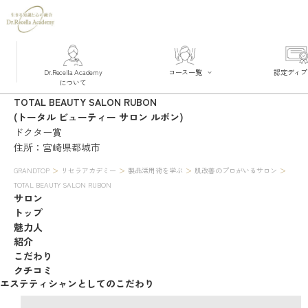
Dr.Recella Academy
コース一覧
認定ディプ
について
コース一覧
TOTAL BEAUTY SALON RUBON
総合的に学ぶ
リフティング術を学ぶ
(トータル ビューティー サロン ルボン)
製品活用術を学ぶ
ドクター賞
必要な科目を選んで学ぶ
動画で学ぶ
住所：宮崎県都城市
>
>
>
>
GRANDTOP
リセラアカデミー
製品活用術を学ぶ
肌改善のプロがいるサロン
TOTAL BEAUTY SALON RUBON
サロン
トップ
魅力人
紹介
こだわり
クチコミ
エステティシャンとしてのこだわり