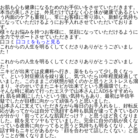
お肌も心も健康になるためのお手伝いをさせていただきます。
本当の美しさとは、外見だけではなく心と体が健康であるとい
う内面のケアも重視し、常にお客様に寄り添い、新鮮な気持ち
になっていただけるようにお手入れさせていただいておりま
す。
様々なお悩みを持つお客様に、笑顔になっていただけるように
全力でサポートさせていただきます。
口コミ
口コミをもっと見る
これからの人生を明るくしてくださりありがとうございまし
た！
これからの人生を明るくしてくださりありがとうございまし
た！
ニキビが出来ては皮膚科へ行き、薬をもらって少し良くなっ
て、という対症療法を繰り返し、気づいたら10年程度経過して
いました。このままこの状態が続くのかと思うとストレスも溜
まり、そのせいでまたニキビが出来てという悪循環でした。
そんな時に初めて行ったエステで山本さんにADSをすすめら
れ 肌を綺麗にしたいという強い気持ちもあり、最初は半信半
疑でしたが目標に向かって頑張ろうと思いました。
山本さんに支えていただきながら毎日のお手入れをし、好転反
応があってからは自分で洗顔する時も肌質が違ってきているの
が分かり「前ってどんな肌質だっけ？」と思うほど良くなりま
した。鏡を見てツヤもでていました。完全に自分の肌が良くな
っている改善に向かってると思うと気持ちも明るくなり、人と
話す時もニキビがあるから「顔を合わせて話したくない」と思
うことが無くなりました。