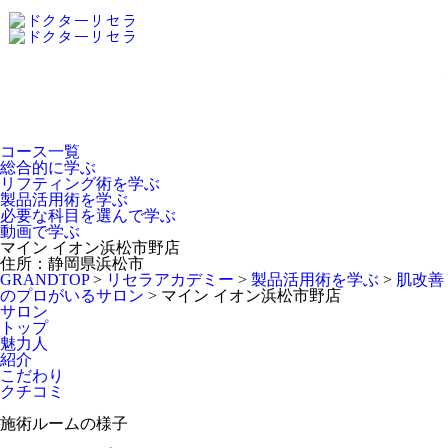
Dr.Recella Academy
について
コース一覧
総合的に学ぶ
リフティング術を学ぶ
製品活用術を学ぶ
必要な科目を選んで学ぶ
動画で学ぶ
マイン イオン浜松市野店
住所：静岡県浜松市
GRANDTOP
>
リセラアカデミー
>
製品活用術を学ぶ
>
肌改善
のプロがいるサロン
>
マイン イオン浜松市野店
サロン
トップ
魅力人
紹介
こだわり
クチコミ
施術ルームの様子