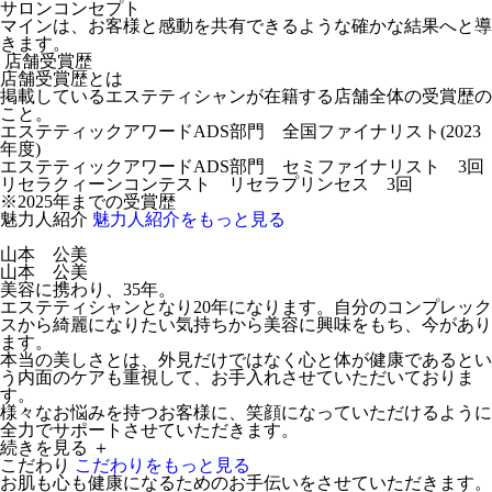
サロンコンセプト
マインは、お客様と感動を共有できるような確かな結果へと導
きます。
店舗受賞歴
店舗受賞歴とは
掲載しているエステティシャンが在籍する店舗全体の受賞歴の
こと。
エステティックアワードADS部門 全国ファイナリスト(2023
年度)
エステティックアワードADS部門 セミファイナリスト 3回
リセラクィーンコンテスト リセラプリンセス 3回
※2025年までの受賞歴
魅力人紹介
魅力人紹介をもっと見る
山本 公美
山本 公美
美容に携わり、35年。
エステティシャンとなり20年になります。自分のコンプレック
スから綺麗になりたい気持ちから美容に興味をもち、今があり
ます。
本当の美しさとは、外見だけではなく心と体が健康であるとい
う内面のケアも重視して、お手入れさせていただいておりま
す。
様々なお悩みを持つお客様に、笑顔になっていただけるように
全力でサポートさせていただきます。
続きを見る ＋
こだわり
こだわりをもっと見る
お肌も心も健康になるためのお手伝いをさせていただきます。