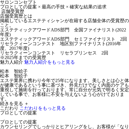
サロンコンセプト
プロとしての提案 × 最高の手技 × 確実な結果の追求
店舗受賞歴
店舗受賞歴とは
掲載しているエステティシャンが在籍する店舗全体の受賞歴の
こと。
エステティックアワードADS部門 全国ファイナリスト(2022
年度)
エステティックアワードADS部門 セミファイナリスト 2回
リセラクィーンコンテスト 地区別ファイナリスト(2016年
度、2017年度)
リセラクィーンコンテスト リセラプリンセス 2回
※2025年までの受賞歴
魅力人紹介
魅力人紹介をもっと見る
松本 智絵子
松本 智絵子
エステ業界に携わり今年で25年になります。美しさとは心と体
が健康であるという事に基づき、外見だけでなく内面のケアも
重視して施術を行っております。常に自分が元気で明るく安定
している事で、お客様に不安を与えないよう心がけておりま
す。
続きを見る ＋
こだわり
こだわりをもっと見る
プロとしての提案
プロとしての提案
カウンセリングでしっかりとヒアリングをし、お客様が「なり