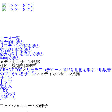
Dr.Recella Academy
について
コース一覧
総合的に学ぶ
リフティング術を学ぶ
製品活用術を学ぶ
必要な科目を選んで学ぶ
動画で学ぶ
メディカルサロン風露
住所：愛知県岡崎市
GRANDTOP
>
リセラアカデミー
>
製品活用術を学ぶ
>
肌改善
のプロがいるサロン
>
メディカルサロン風露
サロン
トップ
魅力人
紹介
こだわり
クチコミ
フェイシャルルームの様子