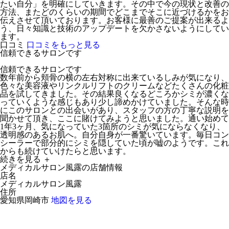
たい自分」を明確にしていきます。その中で今の現状と改善の
方法、またどのくらいの期間でどこまでそこに近づけるかをお
伝えさせて頂いております。お客様に最善のご提案が出来るよ
う、日々知識と技術のアップデートを欠かさないようにしてい
ます。
口コミ
口コミをもっと見る
信頼できるサロンです
信頼できるサロンです
数年前から頬骨の横の左右対称に出来ているしみが気になり、
色々な美容液やリンクルリフトのクリームなどたくさんの化粧
品を試してきました。その結果良くなるどころかシミが濃くな
っていくような感じもあり少し諦めかけていました。そんな時
にこのサロンとの出会いがあり、スタッフの方の丁寧な説明を
聞かせて頂き、ここに賭けてみようと思いました。通い始めて
1年3ヶ月、気になっていた3箇所のシミが気にならなくなり、
透明感のあるお肌へ。自分自身が一番驚いています。毎日コン
シーラーで部分的にシミを隠していた頃が嘘のようです。これ
からも続けていけたらと思います。
続きを見る ＋
メディカルサロン風露の店舗情報
店名
メディカルサロン風露
住所
愛知県岡崎市
地図を見る