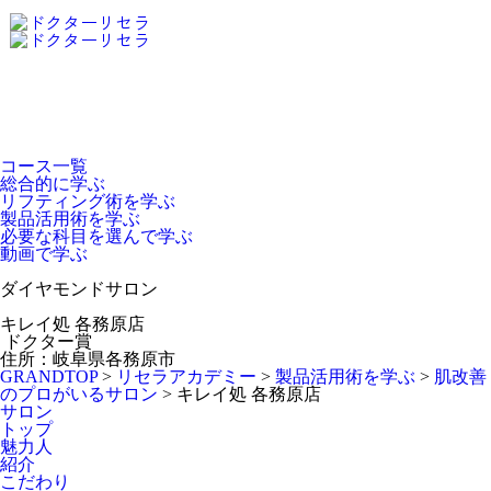
Dr.Recella Academy
について
コース一覧
総合的に学ぶ
リフティング術を学ぶ
製品活用術を学ぶ
必要な科目を選んで学ぶ
動画で学ぶ
ダイヤモンドサロン
キレイ処 各務原店
ドクター賞
住所：岐阜県各務原市
GRANDTOP
>
リセラアカデミー
>
製品活用術を学ぶ
>
肌改善
のプロがいるサロン
>
キレイ処 各務原店
サロン
トップ
魅力人
紹介
こだわり