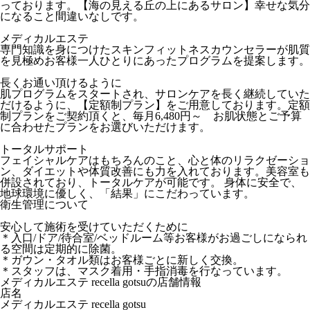
っております。【海の見える丘の上にあるサロン】幸せな気分
になること間違いなしです。
メディカルエステ
専門知識を身につけたスキンフィットネスカウンセラーが肌質
を見極めお客様一人ひとりにあったプログラムを提案します。
長くお通い頂けるように
肌プログラムをスタートされ、サロンケアを長く継続していた
だけるように、【定額制プラン】をご用意しております。定額
制プランをご契約頂くと、毎月6,480円～ お肌状態とご予算
に合わせたプランをお選びいただけます。
トータルサポート
フェイシャルケアはもちろんのこと、心と体のリラクゼーショ
ン、ダイエットや体質改善にも力を入れております。美容室も
併設されており、トータルケアが可能です。 身体に安全で、
地球環境に優しく、「結果」にこだわっています。
衛生管理について
安心して施術を受けていただくために
＊入口/ドア/待合室/ベッドルーム等お客様がお過ごしになられ
る空間は定期的に除菌。
＊ガウン・タオル類はお客様ごとに新しく交換。
＊スタッフは、マスク着用・手指消毒を行なっています。
メディカルエステ recella gotsuの店舗情報
店名
メディカルエステ recella gotsu