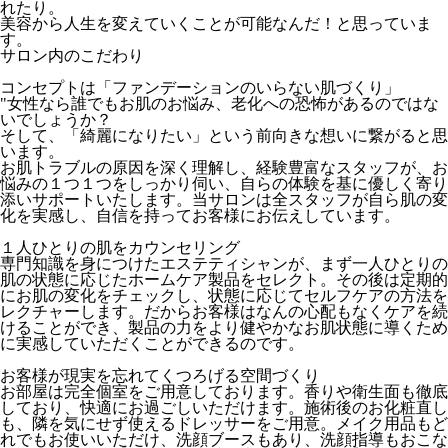
れたり。
美容から人生を変えていくことが可能なんだ！と思っていま
す。
サロン内のこだわり
コンセプトは「ファンデーションのいらない肌づくり」
"女性なら誰でもお肌のお悩み、老化への恐怖があるのではな
いでしょうか？
そして、「綺麗になりたい」という前向きな想いに繋がると思
います。
お肌トラブルの原因を深く理解し、経験豊富なスタッフが、お
悩みの１つ１つをしっかり伺い、自らの体験を基に優しく寄り
添いサポートいたします。当サロンは全スタッフが自ら肌の変
化を実感し、自信を持ってお客様にお伝えしています。
１人ひとりの肌をカウンセリング
専門知識を身につけたエステティシャンが、まず一人ひとりの
肌の状態に応じたホームケア製品をセレクト。その後は定期的
にお肌の変化をチェックし、状態に応じてセルフケアの方法を
レクチャーします。だからお客様はなんの心配もなくケアを続
けることができ、製品の力をより健やかなお肌状態に導くため
に実感していただくことができるのです。
お客様が現実を忘れてくつろげる空間づくり
お部屋は完全個室をご用意しております。香りや衛生面も徹底
しており、快適にお過ごしいただけます。施術後のお化粧直し
も、隣を気にせず使えるドレッサーをご用意。メイク用品もど
れでもお使いいただけ、洗顔ブースもあり、洗顔指導もおこな