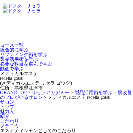
Dr.Recella Academy
について
コース一覧
総合的に学ぶ
リフティング術を学ぶ
製品活用術を学ぶ
必要な科目を選んで学ぶ
動画で学ぶ
メディカルエステ
recella gotsu
(メディカルエステ リセラ ゴウツ)
住所：島根県江津市
GRANDTOP
>
リセラアカデミー
>
製品活用術を学ぶ
>
肌改善
のプロがいるサロン
>
メディカルエステ recella gotsu
サロン
トップ
魅力人
紹介
こだわり
クチコミ
エステティシャンとしてのこだわり