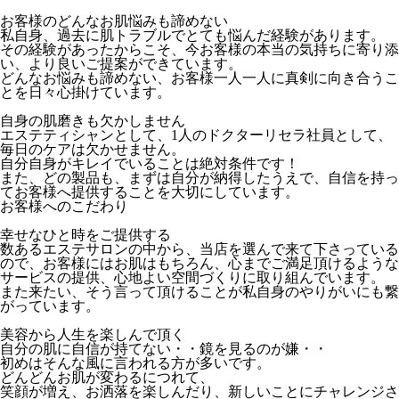
お客様のどんなお肌悩みも諦めない
私自身、過去に肌トラブルでとても悩んだ経験があります。
その経験があったからこそ、今お客様の本当の気持ちに寄り添
い、より良いご提案ができています。
どんなお悩みも諦めない、お客様一人一人に真剣に向き合うこ
とを日々心掛けています。
自身の肌磨きも欠かしません
エステティシャンとして、1人のドクターリセラ社員として、
毎日のケアは欠かせません。
自分自身がキレイでいることは絶対条件です！
また、どの製品も、まずは自分が納得したうえで、自信を持っ
てお客様へ提供することを大切にしています。
お客様へのこだわり
幸せなひと時をご提供する
数あるエステサロンの中から、当店を選んで来て下さっている
ので、お客様にはお肌はもちろん、心までご満足頂けるような
サービスの提供、心地よい空間づくりに取り組んでいます。
また来たい、そう言って頂けることが私自身のやりがいにも繋
がっています。
美容から人生を楽しんで頂く
自分の肌に自信が持てない・・鏡を見るのが嫌・・
初めはそんな風に言われる方が多いです。
どんどんお肌が変わるにつれて、
笑顔が増え、お洒落を楽しんだり、新しいことにチャレンジさ