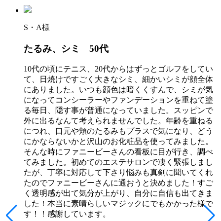
S・A様
たるみ、シミ 50代
10代の頃にテニス、20代からはずっとゴルフをしてい
て、日焼けですごく大きなシミ、細かいシミが顔全体
にありました。いつも顔色は暗くくすんで、シミが気
になってコンシーラーやファンデーションを重ねて塗
る毎日、隠す事が普通になっていました。スッピンで
外に出るなんて考えられませんでした。年齢を重ねる
につれ、口元や頬のたるみもプラスで気になり、どう
にかならないかと沢山のお化粧品を使ってみました。
そんな時にファニービーさんの看板に目が行き、調べ
てみました。初めてのエステサロンで凄く緊張しまし
たが、丁寧に対応して下さり悩みも真剣に聞いてくれ
たのでファニービーさんに通おうと決めました！すご
く透明感が出て気分が上がり、自分に自信も出てきま
した！本当に素晴らしいマジックにでもかかった様で
す！！感謝しています。