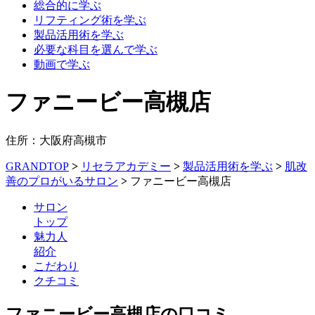
総合的に学ぶ
リフティング術を学ぶ
製品活用術を学ぶ
必要な科目を選んで学ぶ
動画で学ぶ
ファニービー高槻店
住所：大阪府高槻市
GRANDTOP
>
リセラアカデミー
>
製品活用術を学ぶ
>
肌改
善のプロがいるサロン
>
ファニービー高槻店
サロン
トップ
魅力人
紹介
こだわり
クチコミ
ファニービー高槻店の口コミ