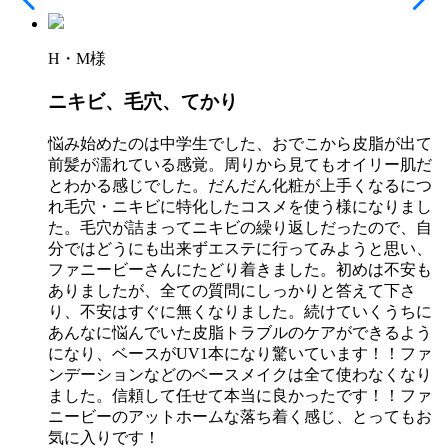
H・M様
ニキビ、毛穴、てかり
悩み始めたのは中学生でした、おでこから皮脂が出て
前髪が濡れている感覚。周りから見てもオイリー肌だ
とわかる感じでした。だんだん化粧が上手くなるにつ
れ毛穴・ニキビに特化したコスメを使う様になりまし
た。毛穴が詰まってニキビの繰り返しだったので、自
分ではどうにも出来ずエステに行ってみようと思い、
ファニービーさんにたどり着きました。初めは不安も
ありましたが、全ての質問にしっかりと答えて下さ
り、不安はすぐに無くなりました。続けていくうちに
あんなに悩んでいた皮脂トラブルのケアができるよう
になり、ベースがUV1本になり驚いています！！ファ
ンデーションなどのベースメイクは全て使わなくなり
ました。信頼して任せて本当に良かったです！！ファ
ニービーのアットホームな落ち着く感じ、とってもお
気に入りです！