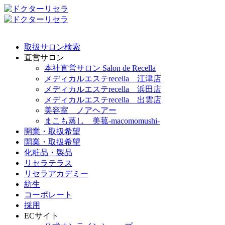
取扱サロン検索
直営サロン
本社直営サロン Salon de Recella
メディカルエステrecella 江津店
メディカルエステrecella 浜田店
メディカルエステrecella 出雲店
美容室 ノアヘアー
まこも蒸し 美菰-macomomushi-
開業・取扱希望
開業・取扱希望
化粧品・製品
リセラテラス
リセラアカデミー
紡生
コーポレート
採用
ECサイト