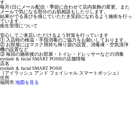
す。
毎月1日にメール配信・季節に合わせて店内装飾の変更。また
メールで気になる部分のお肌相談もしたりします。
結果がでる喜びを感じていただき笑顔になれるよう施術を行っ
ています。
衛生管理について
安心してご来店いただけるよう対策を行っています
① 入店時の検温・手指消毒のご協力をお願いしております。
② お部屋にはマスク用持ち帰り袋の設置、消毒液・空気清浄
機の設置など
③ 毎回の施術後のお部屋・トイレ・ドレッサーなどの消毒
eyelash ＆ facial SMART POSHの店舗情報
店名
eyelash ＆ facial SMART POSH
（
アイラッシュ アンド フェイシャル スマートポッシュ
）
住所
福岡市
地図を見る