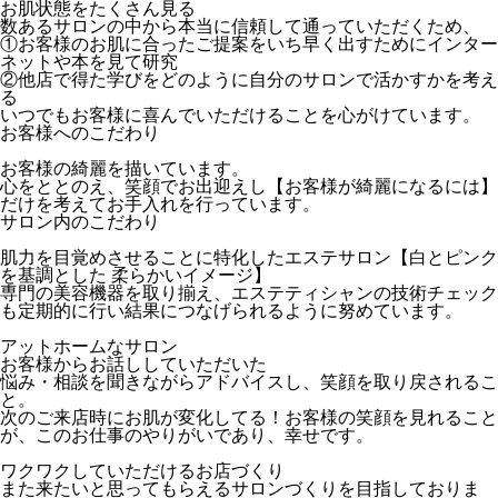
お肌状態をたくさん見る
数あるサロンの中から本当に信頼して通っていただくため、
①お客様のお肌に合ったご提案をいち早く出すためにインター
ネットや本を見て研究
②他店で得た学びをどのように自分のサロンで活かすかを考え
る
いつでもお客様に喜んでいただけることを心がけています。
お客様へのこだわり
お客様の綺麗を描いています。
心をととのえ、笑顔でお出迎えし【お客様が綺麗になるには】
だけを考えてお手入れを行っています。
サロン内のこだわり
肌力を目覚めさせることに特化したエステサロン【白とピンク
を基調とした 柔らかいイメージ】
専門の美容機器を取り揃え、エステティシャンの技術チェック
も定期的に行い結果につなげられるように努めています。
アットホームなサロン
お客様からお話ししていただいた
悩み・相談を聞きながらアドバイスし、笑顔を取り戻されるこ
と。
次のご来店時にお肌が変化してる！お客様の笑顔を見れること
が、このお仕事のやりがいであり、幸せです。
ワクワクしていただけるお店づくり
また来たいと思ってもらえるサロンづくりを目指しておりま