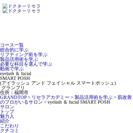
Dr.Recella Academy
について
コース一覧
総合的に学ぶ
リフティング術を学ぶ
製品活用術を学ぶ
必要な科目を選んで学ぶ
動画で学ぶ
eyelash ＆ facial
SMART POSH
(アイラッシュ アンド フェイシャル スマートポッシュ)
グランプリ
住所：福岡市
GRANDTOP
>
リセラアカデミー
>
製品活用術を学ぶ
>
肌改善
のプロがいるサロン
>
eyelash ＆ facial SMART POSH
サロン
トップ
魅力人
紹介
こだわり
クチコミ