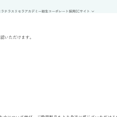
セラテラス
リセラアカデミー
紡生
コーポレート
採用
ECサイト
確認いただけます。