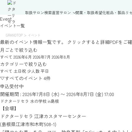
取扱サロン検索
直営サロン
開業・取扱希望
化粧品・製品
リ
Event
イベント一覧
>
GRANDTOP
イベント
最新のイベント情報一覧です。
クリックすると詳細PDFをご
月ごとで絞り込む
すべて
2026年6月
2026年7月
2026年8月
カテゴリーで絞り込む
すべて
土日祝
少人数
平日
▽すべてのイベント
4件
申込受付中
開催期間 : 2026年7月8日 (水)
〜 2026年8月7日 (金)
17:00
ドクターリセラ 水の学校 in島根
【会場】
ドクターリセラ 江津カスタマーセンター
(島根県江津市和木町508-1)