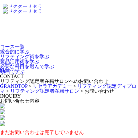
Dr.Recella Academy
について
コース一覧
総合的に学ぶ
リフティング術を学ぶ
製品活用術を学ぶ
必要な科目を選んで学ぶ
動画で学ぶ
CONTACT
リフティング認定者在籍サロンへのお問い合わせ
GRANDTOP
>
リセラアカデミー
>
リフティング認定ディプロ
マ
>
リフティング認定者在籍サロン
>
お問い合わせ
INQUIRY
お問い合わせ内容
まだお問い合わせは完了していません