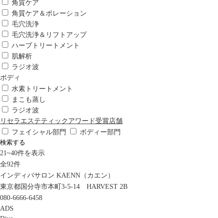
角質ケア
角質ケア＆ポレーション
毛穴洗浄
毛穴洗浄＆リフトアップ
ハーブトリートメント
肌解析
ラジオ波
ボディ
水素トリートメント
まこも蒸し
ラジオ波
リセラエステティックアワード受賞店舗
フェイシャル部門
ボディー部門
検索する
21
~
40
件を表示
全
92
件
インディバサロン KAENN（カエン）
東京都国分寺市本町3-5-14 HARVEST 2B
080-6666-6458
ADS