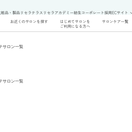
化粧品・製品
リセラテラス
リセラアカデミー
紡生
コーポレート
採用
ECサイト
お近くのサロンを探す
はじめてサロンを
サロンケア一覧
ご利用になる方へ
テサロン一覧
テサロン一覧