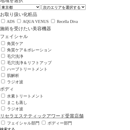
地域を選択
お取り扱い化粧品
ADS
AQUA VENUS
Recella Diva
施術を受けたい美容機器
フェイシャル
角質ケア
角質ケア＆ポレーション
毛穴洗浄
毛穴洗浄＆リフトアップ
ハーブトリートメント
肌解析
ラジオ波
ボディ
水素トリートメント
まこも蒸し
ラジオ波
リセラエステティックアワード受賞店舗
フェイシャル部門
ボディー部門
検索する