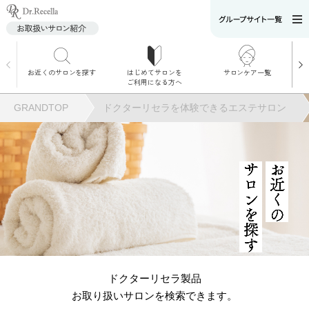
お近くのサロンを探す
はじめてサロンを
サロンケア一覧
サロンでのケアメニ
ご利用になる方へ
ュー
施術別で探す
GRANDTOP
ドクターリセラを体験できるエステサロン
お悩み別で探す
角質ケア
サロンを探す
お近くの
角質ケア｜ポレーシ
ョン
毛穴洗浄
ドクターリセラ製品
お取り扱いサロンを検索できます。
毛穴洗浄＆リフトア