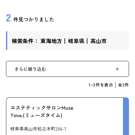
ップ
2
件見つかりました
ハーブトリートメン
ト
検索条件：
東海地方
岐阜県
高山市
肌解析
水素トリートメント
さらに絞り込む
1
~
2
件を表示
全
2
件
まこも蒸し
ラジオ波
エステティックサロンMuse
Time.(ミューズタイム)
血流チェック
岐阜県高山市松之木町256-7