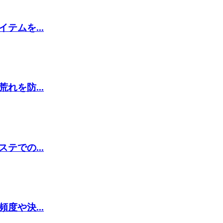
ムを...
を防...
での...
や決...