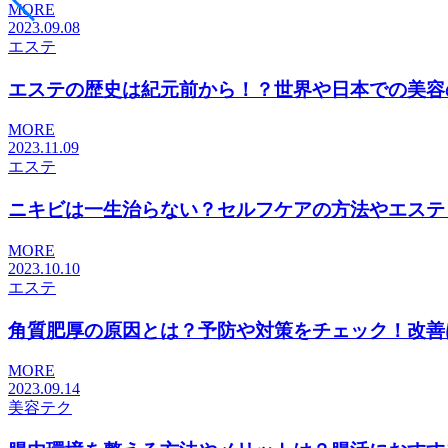
MORE
2023.09.08
エステ
エステの歴史は紀元前から！？世界や日本での美容の歴
MORE
2023.11.09
エステ
ニキビは一生治らない？セルフケアの方法やエステとい
MORE
2023.10.10
エステ
角質肥厚の原因とは？予防や対策をチェック！改善はエ
MORE
2023.09.14
美容テク