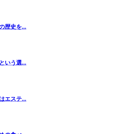
史を...
う選...
ステ...