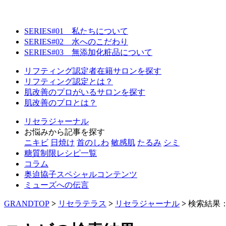
SERIES#01 私たちについて
SERIES#02 水へのこだわり
SERIES#03 無添加化粧品について
リフティング認定者在籍サロンを探す
リフティング認定とは？
肌改善のプロがいるサロンを探す
肌改善のプロとは？
リセラジャーナル
お悩みから記事を探す
ニキビ
日焼け
首のしわ
敏感肌
たるみ
シミ
糖質制限レシピ一覧
コラム
奥迫協子スペシャルコンテンツ
ミューズへの伝言
GRANDTOP
>
リセラテラス
>
リセラジャーナル
>
検索結果