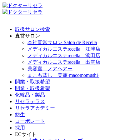
取扱サロン検索
直営サロン
本社直営サロン Salon de Recella
メディカルエステrecella 江津店
メディカルエステrecella 浜田店
メディカルエステrecella 出雲店
美容室 ノアヘアー
まこも蒸し 美菰-macomomushi-
開業・取扱希望
開業・取扱希望
化粧品・製品
リセラテラス
リセラアカデミー
紡生
コーポレート
採用
ECサイト