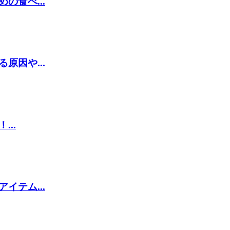
食べ...
因や...
..
テム...