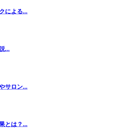
よる...
..
ロン...
は？...