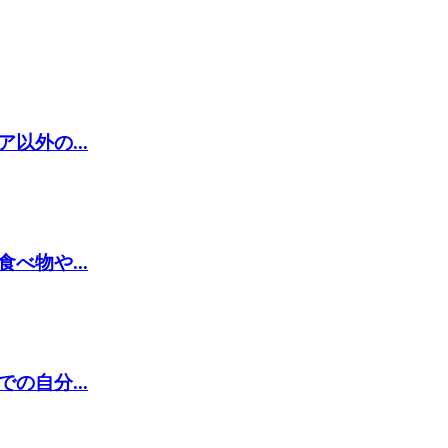
外の...
物や...
自分...