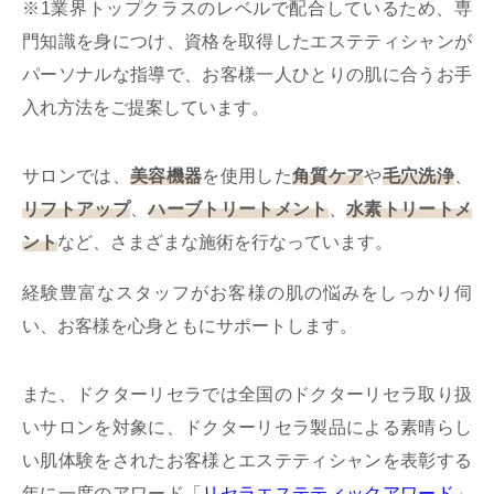
※1業界トップクラスのレベルで配合しているため、専
門知識を身につけ、資格を取得したエステティシャンが
パーソナルな指導で、お客様一人ひとりの肌に合うお手
入れ方法をご提案しています。
サロンでは、
美容機器
を使用した
角質ケア
や
毛穴洗浄
、
リフトアップ
、
ハーブトリートメント
、
水素トリートメ
ント
など、さまざまな施術を行なっています。
経験豊富なスタッフがお客様の肌の悩みをしっかり伺
い、お客様を心身ともにサポートします。
また、ドクターリセラでは全国のドクターリセラ取り扱
いサロンを対象に、ドクターリセラ製品による素晴らし
い肌体験をされたお客様とエステティシャンを表彰する
年に一度のアワード「
リセラエステティックアワード
」