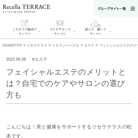
こだわりの製品で
エステサロンで
読んで、聴いて
キレイに
キレイに
キレイに
>
>
>
>
GRANDTOP
リセラテラス
リセラジャーナル
エステ
フェイシャルエステのメ
#エステ
2023.06.08
フェイシャルエステのメリットと
エステサロンで
こだわりの製品
読んで、聴いてキ
キレイに
は？自宅でのケアやサロンの選び
でキレイに
レイに
リフティング認
SERIES#01 私た
リセラジャーナ
定者在籍サロン
ちについて
方も
ル
を探す
SERIES#02 水へ
糖質制限レシピ
肌改善のプロが
のこだわり
一覧
いるサロンを探
SERIES#03 無
奥迫協子スペシ
す
添加化粧品につ
ャルコンテンツ
リフティング認
いて
お悩みから記事
定とは？
を探す
肌改善のプロと
ニキビ
日焼け
首
は？
こんにちは！美と健康をサポートするリセラテラスの松
のしわ
敏感肌
た
るみ
シミ
本です。