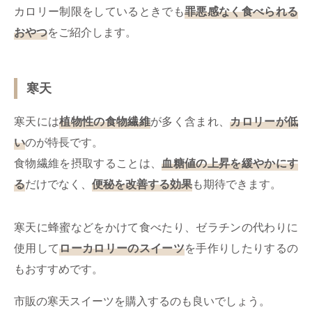
カロリー制限をしているときでも
罪悪感なく食べられる
おやつ
をご紹介します。
寒天
寒天には
植物性の食物繊維
が多く含まれ、
カロリーが低
い
のが特長です。
食物繊維を摂取することは、
血糖値の上昇を緩やかにす
る
だけでなく、
便秘を改善する効果
も期待できます。
寒天に蜂蜜などをかけて食べたり、ゼラチンの代わりに
使用して
ローカロリーのスイーツ
を手作りしたりするの
もおすすめです。
市販の寒天スイーツを購入するのも良いでしょう。