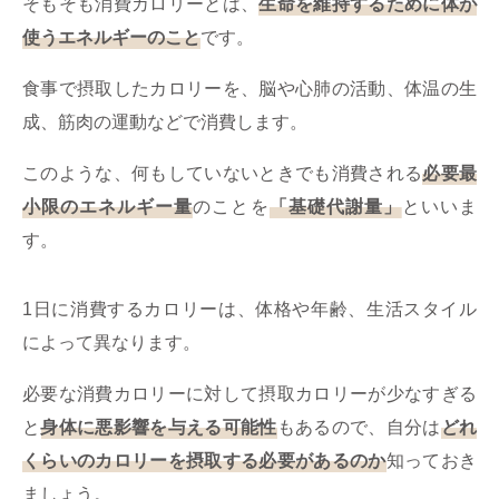
そもそも消費カロリーとは、
生命を維持するために体が
使うエネルギーのこと
です。
食事で摂取したカロリーを、脳や心肺の活動、体温の生
成、筋肉の運動などで消費します。
このような、何もしていないときでも消費される
必要最
小限のエネルギー量
のことを
「基礎代謝量」
といいま
す。
1日に消費するカロリーは、体格や年齢、生活スタイル
によって異なります。
必要な消費カロリーに対して摂取カロリーが少なすぎる
と
身体に悪影響を与える可能性
もあるので、自分は
どれ
くらいのカロリーを摂取する必要があるのか
知っておき
ましょう。