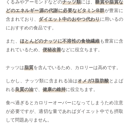
くるみやアーモンドなどの
ナッツ類
には、
糖質や脂質な
どのエネルギー源の代謝に必要なビタミンB群
が豊富に
含まれており、
ダイエット中のおやつ代わり
に用いるの
におすすめの食品です。
また、
ほとんどのナッツに不溶性の食物繊維
も豊富に含
まれているため、
便秘改善
などに役立ちます。
ナッツは
脂質
を含んでいるため、カロリーは高めです。
しかし、ナッツ類に含まれる油は
オメガ3脂肪酸
とよば
れる
良質の油
で、
健康の維持
に役立ちます。
食べ過ぎるとカロリーオーバーになってしまうため注意
が必要ですが、適切な量であればダイエット中でも摂取
して問題ありません。