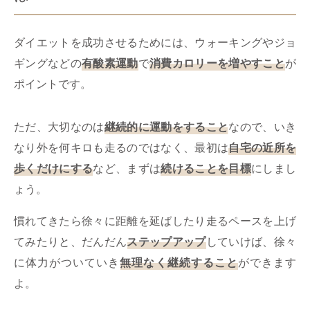
ダイエットを成功させるためには、ウォーキングやジョ
ギングなどの
有酸素運動
で
消費カロリーを増やすこと
が
ポイントです。
ただ、大切なのは
継続的に運動をすること
なので、いき
なり外を何キロも走るのではなく、最初は
自宅の近所を
歩くだけにする
など、まずは
続けることを目標
にしまし
ょう。
慣れてきたら徐々に距離を延ばしたり走るペースを上げ
てみたりと、だんだん
ステップアップ
していけば、徐々
に体力がついていき
無理なく継続すること
ができます
よ。