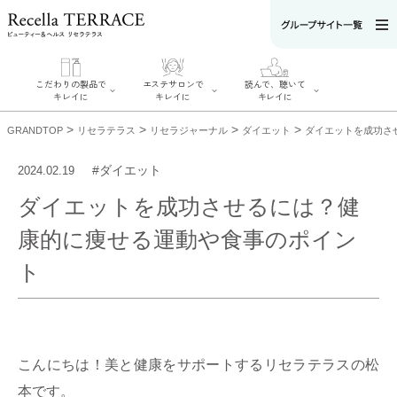
こだわりの製品で
エステサロンで
読んで、聴いて
キレイに
キレイに
キレイに
>
>
>
>
GRANDTOP
リセラテラス
リセラジャーナル
ダイエット
ダイエットを成功さ
#ダイエット
2024.02.19
ダイエットを成功させるには？健
エステサロンで
こだわりの製品
読んで、聴いてキ
キレイに
康的に痩せる運動や食事のポイン
でキレイに
レイに
リフティング認
SERIES#01 私た
リセラジャーナ
定者在籍サロン
ちについて
ト
ル
を探す
SERIES#02 水へ
糖質制限レシピ
肌改善のプロが
のこだわり
一覧
いるサロンを探
SERIES#03 無
奥迫協子スペシ
す
添加化粧品につ
ャルコンテンツ
リフティング認
いて
お悩みから記事
定とは？
を探す
肌改善のプロと
ニキビ
日焼け
首
は？
こんにちは！美と健康をサポートするリセラテラスの松
のしわ
敏感肌
た
るみ
シミ
本です。