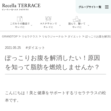
こだわりの製品で
エステサロンで
読んで、聴いて
キレイに
キレイに
キレイに
>
>
>
>
GRANDTOP
リセラテラス
リセラジャーナル
ダイエット
ぽっこりお腹を解消
#ダイエット
2021.05.25
ぽっこりお腹を解消したい！原因
エステサロンで
こだわりの製品
読んで、聴いてキ
キレイに
を知って脂肪を燃焼しませんか？
でキレイに
レイに
リフティング認
SERIES#01 私た
リセラジャーナ
定者在籍サロン
ちについて
ル
を探す
SERIES#02 水へ
糖質制限レシピ
肌改善のプロが
のこだわり
一覧
いるサロンを探
SERIES#03 無
奥迫協子スペシ
す
添加化粧品につ
ャルコンテンツ
リフティング認
いて
お悩みから記事
こんにちは！美と健康をサポートするリセラテラスの松
定とは？
を探す
肌改善のプロと
ニキビ
日焼け
首
本です。
は？
のしわ
敏感肌
た
るみ
シミ