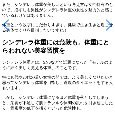
また、シンデレラ体重が美しいという考え方は女性特有のも
ので、必ずしも男性がシンデレラ体重の女性を魅力的と感じ
ているわけではありません。
体重という数字にこだわりすぎず、
健康で生き生きと過ごせ
る身体づくり
を目指したいですね！
シンデレラ体重には危険も。体重にと
らわれない美容習慣を
シンデレラ体重とは、SNSなどで話題になった
「モデルのよ
うに細く美しく見える体重」
のことです。
特に10代や20代の若い女性の間では、より美しくなりたいと
思ってシンデレラ体重を目指し、
過度のダイエット
をする人
もいます。
しかし、シンデレラ体重になるほど体重を落としてしまう
と、
栄養が不足
して
肌トラブルや体調の乱れ
を引き起こした
り、
骨密度の低下
を招くといった危険性も。