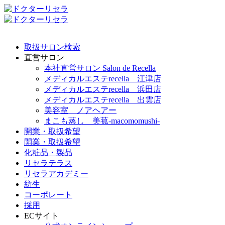
取扱サロン検索
直営サロン
本社直営サロン Salon de Recella
メディカルエステrecella 江津店
メディカルエステrecella 浜田店
メディカルエステrecella 出雲店
美容室 ノアヘアー
まこも蒸し 美菰-macomomushi-
開業・取扱希望
開業・取扱希望
化粧品・製品
リセラテラス
リセラアカデミー
紡生
コーポレート
採用
ECサイト