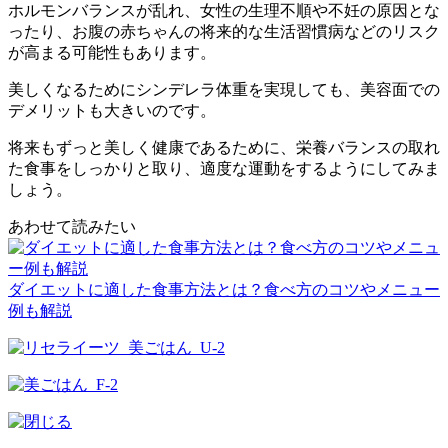
ホルモンバランス
が乱れ、女性の
生理不順や不妊の原因
とな
ったり、お腹の赤ちゃんの
将来的な生活習慣病
などのリスク
が高まる可能性もあります。
美しくなるためにシンデレラ体重を実現しても、
美容面での
デメリット
も大きいのです。
将来もずっと美しく健康であるために、
栄養バランスの取れ
た食事
をしっかりと取り、
適度な運動
をするようにしてみま
しょう。
あわせて読みたい
ダイエットに適した食事方法とは？食べ方のコツやメニュー
例も解説