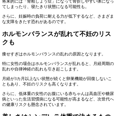
将来的には「
骨粗しょう症
」になって
骨折しやすい体
になっ
てしまったり、
寝たきり状態
になる可能性も。
さらに、
妊娠時の負荷に耐える力が低下
するなど、さまざま
な支障をきたす恐れがあるのです。
ホルモンバランスが乱れて不妊のリス
クも
痩せすぎは
ホルモンバランスの乱れ
の原因となります。
特に女性の場合はホルモンバランスが乱れると、
月経周期の
乱れ
や
自律神経の乱れ
も引き起こします。
月経が3カ月以上ない状態が続くと卵巣機能が回復しないこ
ともあり、
不妊のリスク
も高くなります。
さらに、低体重の女性のお腹にいる赤ちゃんは高血圧や糖尿
病といった生活習慣病になる可能性が高まるなど、
次世代へ
の健康リスク
も懸念されています。