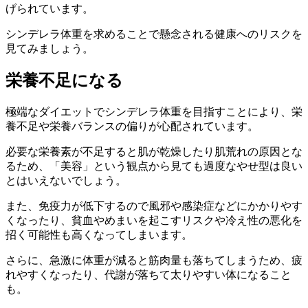
げられています。
シンデレラ体重を求めることで懸念される
健康へのリスク
を
見てみましょう。
栄養不足になる
極端なダイエット
でシンデレラ体重を目指すことにより、
栄
養不足
や
栄養バランスの偏り
が心配されています。
必要な栄養素が不足
すると
肌が乾燥したり肌荒れの原因
とな
るため、「
美容
」という観点から見ても
過度なやせ型
は良い
とはいえないでしょう。
また、
免疫力が低下
するので
風邪や感
染症などにかかりやす
くなったり、貧血やめまいを起こすリスクや
冷え性の悪化
を
招く可能性も高くなってしまいます。
さらに、急激に体重が減ると筋肉量も落ちてしまうため、
疲
れやすく
なったり、
代謝が落ちて太りやすい体
になること
も。