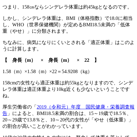
つまり、158㎝ならシンデレラ体重は約45kgとなるのです。
しかし、シンデレラ体重は、BMI（体格指数）で18.0に相当
し、WHO（世界保健機関）が定めるBMI1
8.5未満の「低体
重（やせ）
」に分類されます。
ちなみに、病気になりにくいとされる「
適正体重
」はこのよ
うに計算します。
【 身長（m） × 身長（m） × 22 】
1.58（m）×1.58（m）×22＝54.9208（kg）
158cmの女性なら適正体重は約55kgとなりますので、シンデ
レラ体重は
適正体重より10kg近くも少ない
ということです
ね。
厚生労働省の「
2019（令和元）年度 国民健康・栄養調査報
告
」によると、BMI18.5未満の割合は、15～19歳で18.5％、
20～29歳で13.8％と、
10～20代の女性
が
「やせ（低体重）」
の割合
が高いことがわかっています。