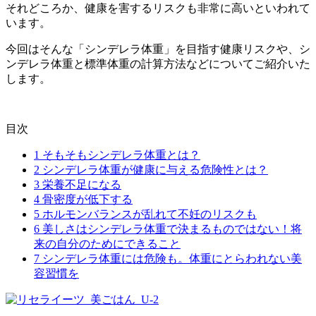
それどころか、
健康を害するリスク
も
非常に高い
といわれて
います。
今回はそんな「シンデレラ体重」を目指す
健康リスク
や、シ
ンデレラ体重と標準体重の
計算方法
などについてご紹介いた
します。
目次
1
そもそもシンデレラ体重とは？
2
シンデレラ体重が健康に与える危険性とは？
3
栄養不足になる
4
骨密度が低下する
5
ホルモンバランスが乱れて不妊のリスクも
6
美しさはシンデレラ体重で決まるものではない！将
来の自分のためにできること
7
シンデレラ体重には危険も。体重にとらわれない美
容習慣を