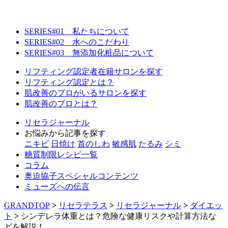
SERIES#01 私たちについて
SERIES#02 水へのこだわり
SERIES#03 無添加化粧品について
リフティング認定者在籍サロンを探す
リフティング認定とは？
肌改善のプロがいるサロンを探す
肌改善のプロとは？
リセラジャーナル
お悩みから記事を探す
ニキビ
日焼け
首のしわ
敏感肌
たるみ
シミ
糖質制限レシピ一覧
コラム
奥迫協子スペシャルコンテンツ
ミューズへの伝言
GRANDTOP
>
リセラテラス
>
リセラジャーナル
>
ダイエッ
ト
>
シンデレラ体重とは？危険な健康リスクや計算方法な
どを解説！