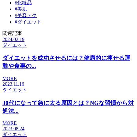
#化粧品
#美肌
#美容テク
#ダイエット
関連記事
2024.02.19
ダイエット
ダイエットを成功させるには？健康的に痩せる運
動や食事の...
MORE
2023.11.16
ダイエット
30代になって​急に太る原因とは？NGな習慣から対
処法...
MORE
2023.08.24
ダイエット