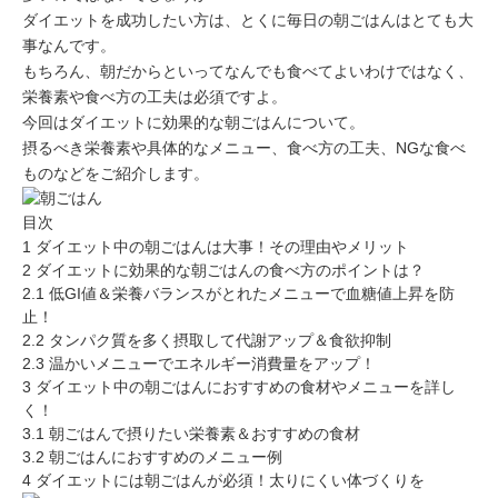
ミューズへの伝
言
ダイエットを成功したい方は、とくに
毎日の朝ごはんはとても大
コラム
事
なんです。
もちろん、朝だからといってなんでも食べてよいわけではなく、
栄養素や食べ方の工夫は必須
ですよ。
今回はダイエットに効果的な朝ごはんについて。
摂るべき栄養素や具体的なメニュー、食べ方の工夫、NGな食べ
ものなどをご紹介します。
目次
1
ダイエット中の朝ごはんは大事！その理由やメリット
2
ダイエットに効果的な朝ごはんの食べ方のポイントは？
2.1
低GI値＆栄養バランスがとれたメニューで血糖値上昇を防
止！
2.2
タンパク質を多く摂取して代謝アップ＆食欲抑制
2.3
温かいメニューでエネルギー消費量をアップ！
3
ダイエット中の朝ごはんにおすすめの食材やメニューを詳し
く！
3.1
朝ごはんで摂りたい栄養素＆おすすめの食材
3.2
朝ごはんにおすすめのメニュー例
4
ダイエットには朝ごはんが必須！太りにくい体づくりを