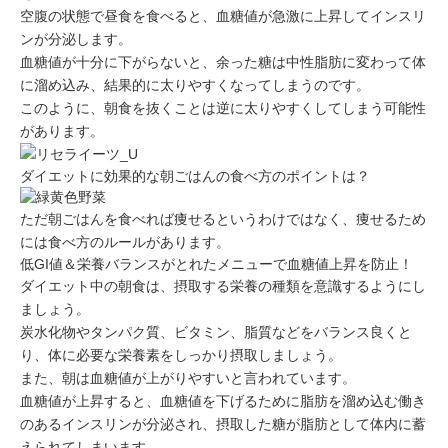
空腹の状態で昼食を食べると、血糖値が急激に上昇してインスリ
ンが分泌します。
血糖値が十分に下がらないと、余った糖は中性脂肪に変わって体
に溜め込み、結果的に太りやすくなってしまうのです。
このように、朝食を抜くことは逆に太りやすくしてしまう可能性
があります。
ダイエットに効果的な朝ごはんの食べ方のポイントは？
ただ朝ごはんを食べれば痩せるというわけではなく、痩せるため
には食べ方のルールがあります。
低GI値＆栄養バランスがとれたメニューで血糖値上昇を防止！
ダイエット中の朝食は、
摂取する栄養の種類を意識する
ようにし
ましょう。
炭水化物やタンパク質、ビタミン、脂質などをバランス良くと
り、体に必要な栄養素をしっかり摂取しましょう。
また、朝は血糖値が上がりやすいと言われています。
血糖値が上昇すると、血糖値を下げるために脂肪を溜め込む働き
のあるインスリンが分泌され、摂取した糖が脂肪として体内に蓄
えられてしまいます。