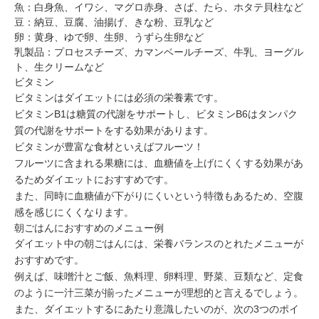
魚：白身魚、イワシ、マグロ赤身、さば、たら、ホタテ貝柱など
豆：納豆、豆腐、油揚げ、きな粉、豆乳など
卵：黄身、ゆで卵、生卵、うずら生卵など
乳製品：プロセスチーズ、カマンベールチーズ、牛乳、ヨーグル
ト、生クリームなど
ビタミン
ビタミンはダイエットには必須の栄養素です。
ビタミンB1は糖質の代謝をサポートし、ビタミンB6はタンパク
質の代謝をサポートをする効果があります。
ビタミンが豊富な食材といえばフルーツ！
フルーツに含まれる果糖には、血糖値を上げにくくする効果があ
るためダイエットにおすすめです。
また、同時に血糖値が下がりにくいという特徴もあるため、空腹
感を感じにくくなります。
朝ごはんにおすすめのメニュー例
ダイエット中の朝ごはんには、栄養バランスのとれたメニューが
おすすめです。
例えば、味噌汁とご飯、魚料理、卵料理、野菜、豆類など、定食
のように一汁三菜が揃ったメニューが理想的と言えるでしょう。
また、ダイエットするにあたり意識したいのが、次の3つのポイ