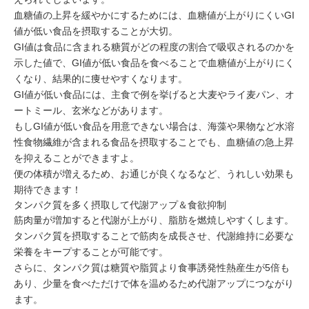
血糖値の上昇を緩やかにするためには、血糖値が上がりにくい
GI
値が低い食品を摂取すること
が大切。
GI値は食品に含まれる糖質がどの程度の割合で吸収されるのかを
示した値で、GI値が低い食品を食べることで血糖値が上がりにく
くなり、結果的に痩せやすくなります。
GI値が低い食品には、主食で例を挙げると
大麦やライ麦パン、オ
ートミール、玄米
などがあります。
もしGI値が低い食品を用意できない場合は、
海藻や果物など水溶
性食物繊維が含まれる食品
を摂取することでも、血糖値の急上昇
を抑えることができますよ。
便の体積が増えるため、お通じが良くなるなど、うれしい効果も
期待できます！
タンパク質を多く摂取して代謝アップ＆食欲抑制
筋肉量が増加すると代謝が上がり、脂肪を燃焼しやすくします。
タンパク質を摂取することで筋肉を成長させ、代謝維持に必要な
栄養をキープすることが可能です。
さらに、タンパク質は糖質や脂質より
食事誘発性熱産生が5倍
も
あり、少量を食べただけで体を温めるため代謝アップにつながり
ます。