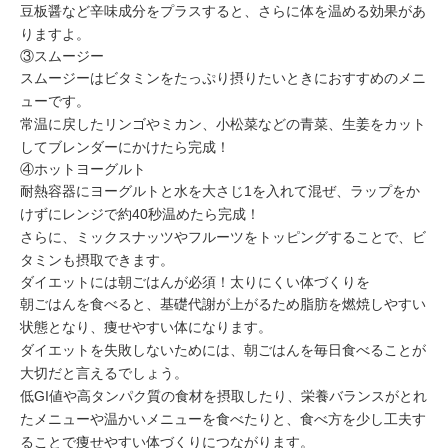
豆板醤など辛味成分をプラスすると、さらに体を温める効果があ
りますよ。
③スムージー
スムージーは
ビタミンをたっぷり摂りたい
ときにおすすめのメニ
ューです。
常温に戻したリンゴやミカン、小松菜などの青菜、生姜をカット
してブレンダーにかけたら完成！
④ホットヨーグルト
耐熱容器にヨーグルトと水を大さじ1を入れて混ぜ、ラップをか
けずにレンジで約40秒温めたら完成！
さらに、ミックスナッツやフルーツをトッピングすることで、ビ
タミンも摂取できます。
ダイエットには朝ごはんが必須！太りにくい体づくりを
朝ごはんを食べると、基礎代謝が上がるため脂肪を燃焼しやすい
状態となり、痩せやすい体になります。
ダイエットを失敗しないためには、朝ごはんを毎日食べることが
大切だと言えるでしょう。
低GI値や高タンパク質の食材を摂取したり、栄養バランスがとれ
たメニューや温かいメニューを食べたりと、食べ方を少し工夫す
ることで痩せやすい体づくりにつながります。