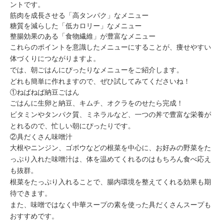
ントです。
筋肉を成長させる「高タンパク」なメニュー
糖質を減らした「低カロリー」なメニュー
整腸効果のある「食物繊維」が豊富なメニュー
これらのポイントを意識したメニューにすることが、痩せやすい
体づくりにつながりますよ。
では、朝ごはんにぴったりなメニューをご紹介します。
どれも簡単に作れますので、ぜひ試してみてくださいね！
①ねばねば納豆ごはん
ごはんに生卵と納豆、キムチ、オクラをのせたら完成！
ビタミンやタンパク質、ミネラルなど、一つの丼で豊富な栄養が
とれるので、
忙しい朝にぴったり
です。
②具だくさん味噌汁
大根やニンジン、ゴボウなどの根菜を中心に、お好みの野菜をた
っぷり入れた味噌汁は、体を温めてくれるのはもちろん食べ応え
も抜群。
根菜をたっぷり入れることで、
腸内環境を整えてくれる効果
も期
待できます。
また、味噌ではなく中華スープの素を使った具だくさんスープも
おすすめです。