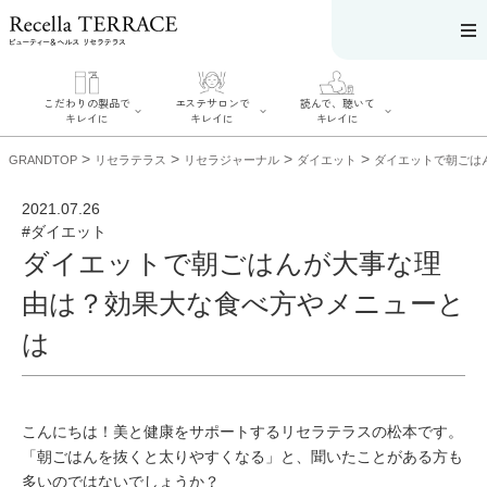
こだわりの製品で
エステサロンで
読んで、聴いて
キレイに
キレイに
キレイに
>
>
>
>
GRANDTOP
リセラテラス
リセラジャーナル
ダイエット
ダイエットで朝ごは
2021.07.26
#ダイエット
ダイエットで朝ごはんが大事な理
エステサロンで
こだわりの製品
読んで、聴いてキ
キレイに
でキレイに
レイに
由は？効果大な食べ方やメニューと
リフティング認
SERIES#01 私た
リセラジャーナ
定者在籍サロン
ちについて
ル
を探す
は
SERIES#02 水へ
糖質制限レシピ
肌改善のプロが
のこだわり
一覧
いるサロンを探
SERIES#03 無
奥迫協子スペシ
す
添加化粧品につ
ャルコンテンツ
リフティング認
いて
お悩みから記事
定とは？
を探す
肌改善のプロと
こんにちは！美と健康をサポートするリセラテラスの松本です。
ニキビ
日焼け
首
は？
のしわ
敏感肌
た
「朝ごはんを抜くと太りやすくなる」と、聞いたことがある方も
るみ
シミ
多いのではないでしょうか？