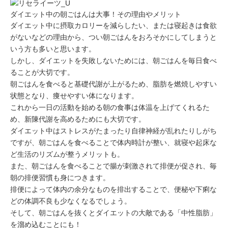
ダイエット中の朝ごはんは大事！その理由やメリット
ダイエット中に摂取カロリーを減らしたい、または寝起きは食欲
がないなどの理由から、つい朝ごはんをおろそかにしてしまうと
いう方も多いと思います。
しかし、ダイエットを失敗しないためには、
朝ごはんを毎日食べ
ることが大切
です。
朝ごはんを食べると基礎代謝が上がるため、
脂肪を燃焼しやすい
状態となり、痩せやすい体
になります。
これから一日の活動を始める朝の食事は体温を上げてくれるた
め、新陳代謝を高めるためにも大切です。
ダイエット中はストレスがたまったり自律神経が乱れたりしがち
ですが、朝ごはんを食べることで体内時計が整い、就寝や起床な
ど生活のリズムが整うメリットも。
また、朝ごはんを食べることで腸が刺激されて排便が促され、毎
朝の排便習慣も身につきます。
排便によって体内の余分なものを排出することで、便秘や下痢な
どの体調不良も少なくなるでしょう。
そして、朝ごはんを抜くとダイエットの大敵である
「中性脂肪」
を溜め込むことにも
！