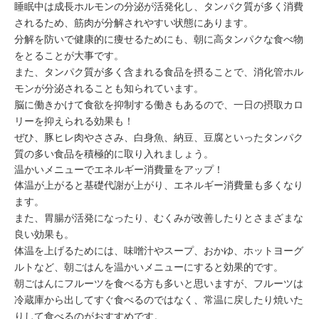
睡眠中は成長ホルモンの分泌が活発化し、タンパク質が多く消費
されるため、筋肉が分解されやすい状態にあります。
分解を防いで健康的に痩せるためにも、朝に
高タンパクな食べ物
をとること
が大事です。
また、タンパク質が多く含まれる食品を摂ることで、消化管ホル
モンが分泌されることも知られています。
脳に働きかけて食欲を抑制する働きもあるので、一日の摂取カロ
リーを抑えられる効果も！
ぜひ、豚ヒレ肉やささみ、白身魚、納豆、豆腐といったタンパク
質の多い食品を積極的に取り入れましょう。
温かいメニューでエネルギー消費量をアップ！
体温が上がると基礎代謝が上がり、エネルギー消費量も多くなり
ます。
また、胃腸が活発になったり、むくみが改善したりとさまざまな
良い効果も。
体温を上げるためには、味噌汁やスープ、おかゆ、ホットヨーグ
ルトなど、
朝ごはんを温かいメニューにする
と効果的です。
朝ごはんにフルーツを食べる方も多いと思いますが、フルーツは
冷蔵庫から出してすぐ食べるのではなく、常温に戻したり焼いた
りして食べるのがおすすめです。