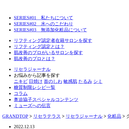
SERIES#01 私たちについて
SERIES#02 水へのこだわり
SERIES#03 無添加化粧品について
リフティング認定者在籍サロンを探す
リフティング認定とは？
肌改善のプロがいるサロンを探す
肌改善のプロとは？
リセラジャーナル
お悩みから記事を探す
ニキビ
日焼け
首のしわ
敏感肌
たるみ
シミ
糖質制限レシピ一覧
コラム
奥迫協子スペシャルコンテンツ
ミューズへの伝言
GRANDTOP
>
リセラテラス
>
リセラジャーナル
>
化粧品
>
2022.12.13