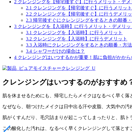
2
クレンジングを【帰宅後すぐ】に行うメリット・デメ
2.1
クレンジングを【帰宅後すぐ】に行うメリット
2.2
クレンジングを【帰宅後すぐ】に行うデメリッ
2.3
帰宅後すぐにクレンジングをするときの順番・
3
クレンジングを【入浴時】に行うメリット・デメリッ
3.1
クレンジングを【入浴時】に行うメリット
3.2
クレンジングを【入浴時】に行うデメリット
3.3
入浴時にクレンジングをするときの順番・方法
3.4
シャワーだけの場合は？
4
クレンジングはいつするかが重要！肌に負担がかから
クレンジングはいつするのがおすすめ
肌を休ませるためにも、帰宅したらメイクは
なるべく早く落
なぜなら、朝つけたメイクは日中出る汗や皮脂、大気中の汚
肌がくすんだり、毛穴詰まりが起こってしまったりと、
肌ト
この酸化した汚れは、なるべく早くクレンジングして落とす