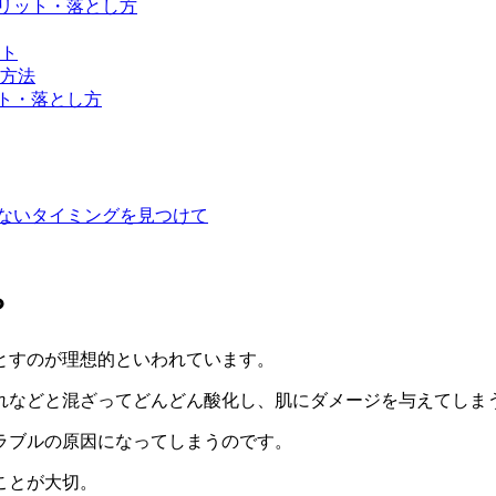
リット・落とし方
ト
方法
ト・落とし方
ないタイミングを見つけて
？
とす
のが理想的といわれています。
れなどと混ざって
どんどん酸化
し、
肌にダメージを与えてしま
ラブルの原因
になってしまうのです。
ことが大切。