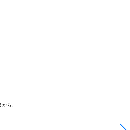
う
から。