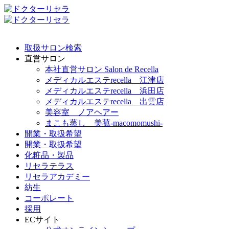
取扱サロン検索
直営サロン
本社直営サロン Salon de Recella
メディカルエステrecella 江津店
メディカルエステrecella 浜田店
メディカルエステrecella 出雲店
美容室 ノアヘアー
まこも蒸し 美菰-macomomushi-
開業・取扱希望
開業・取扱希望
化粧品・製品
リセラテラス
リセラアカデミー
紡生
コーポレート
採用
ECサイト