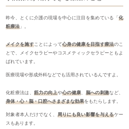
昨今、とくに介護の現場を中心に注目を集めている「
化
粧療法
」。
メイクを施す
ことによって
心身の健康を目指す療法
のこ
とで、メイクセラピーやコスメティックセラピーともよ
ばれています。
医療現場や形成外科などでも活用されているんですよ。
化粧療法は、
筋力の向上
や
心の健康
、
脳への刺激
など、
身体・心・脳・口腔へさまざまな効果
をもたらします。
対象者本人だけでなく、
周りにも良い影響を与える
ケー
スもあります。