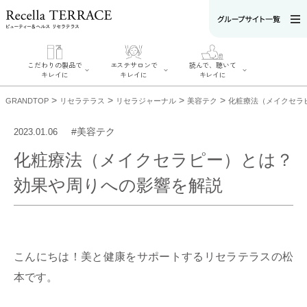
こだわりの製品で
エステサロンで
読んで、聴いて
キレイに
キレイに
キレイに
>
>
>
>
GRANDTOP
リセラテラス
リセラジャーナル
美容テク
化粧療法（メイクセラ
#美容テク
2023.01.06
化粧療法（メイクセラピー）とは？
エステサロンで
こだわりの製品
読んで、聴いてキ
キレイに
効果や周りへの影響を解説
でキレイに
レイに
リフティング認
SERIES#01 私た
リセラジャーナ
定者在籍サロン
ちについて
ル
を探す
SERIES#02 水へ
糖質制限レシピ
肌改善のプロが
のこだわり
一覧
いるサロンを探
SERIES#03 無
奥迫協子スペシ
す
添加化粧品につ
ャルコンテンツ
リフティング認
いて
お悩みから記事
こんにちは！美と健康をサポートするリセラテラスの松
定とは？
を探す
肌改善のプロと
ニキビ
日焼け
首
本です。
は？
のしわ
敏感肌
た
るみ
シミ