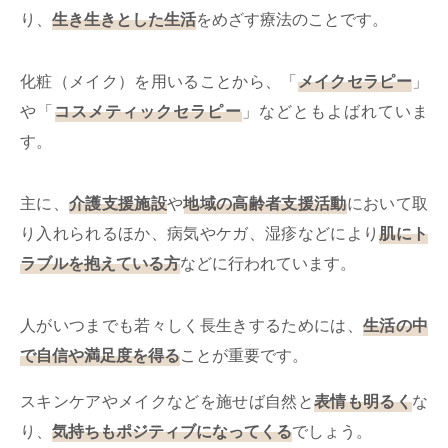
り、
生き生きとした生活
をめざす療法のことです。
化粧（メイク）を用いることから、「
メイクセラピー
」
や「
コスメティックセラピー
」などともよばれていま
す。
主に、
介護支援施設
や
地域の高齢者支援活動
において取
り入れられるほか、病気やケガ、湿疹などにより
肌にト
ラブルを抱えている方
などに行われています。
人がいつまでも若々しく長生きするためには、
生活の中
で自信や満足度を得る
ことが重要です。
スキンケアやメイクなどを施せば自然と
表情も明るく
な
り、
気持ちもポジティブになってくる
でしょう。