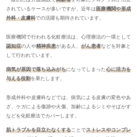
されているケースが多いですが、近年は
医療機関や形成
外科・皮膚科
での活躍も期待されています。
医療機関で行われる化粧療法は、心理療法の一環として
認知症
の人や
精神疾患
がある人、
がん患者
などを対象と
して行われています。
病気が原因で落ち込みがち
になってしまった
心に活力を
与える役割
を果たします。
形成外科や皮膚科などでは、病気による皮膚の変色やあ
ざ、ケガによる傷跡や火傷、加齢によるシミやそばかす
などを化粧療法でカバーします。
肌トラブルを目立たなくする
ことで
ストレスやコンプレ