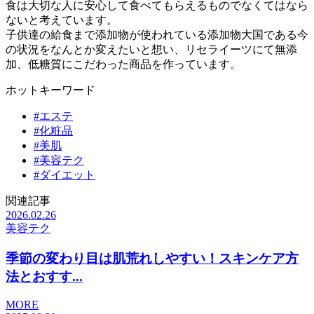
食は大切な人に安心して食べてもらえるものでなくてはなら
ないと考えています。
子供達の給食まで添加物が使われている添加物大国である今
の状況をなんとか変えたいと想い、リセライーツにて無添
加、低糖質にこだわった商品を作っています。
ホットキーワード
#エステ
#化粧品
#美肌
#美容テク
#ダイエット
関連記事
2026.02.26
美容テク
季節の変わり目は肌荒れしやすい！スキンケア方
法とおすす...
MORE