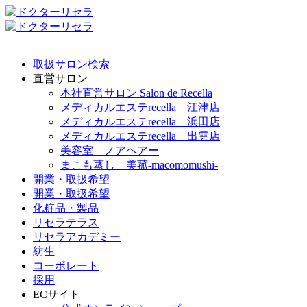
取扱サロン検索
直営サロン
本社直営サロン Salon de Recella
メディカルエステrecella 江津店
メディカルエステrecella 浜田店
メディカルエステrecella 出雲店
美容室 ノアヘアー
まこも蒸し 美菰-macomomushi-
開業・取扱希望
開業・取扱希望
化粧品・製品
リセラテラス
リセラアカデミー
紡生
コーポレート
採用
ECサイト