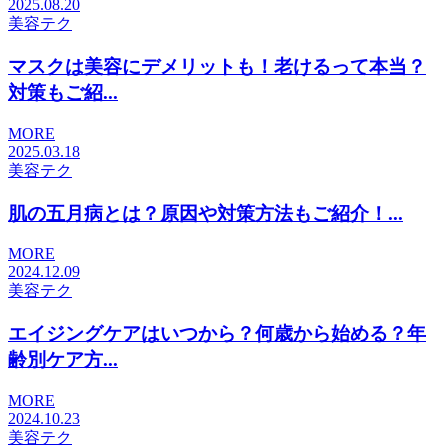
2025.08.20
美容テク
マスクは美容にデメリットも！老けるって本当？
対策もご紹...
MORE
2025.03.18
美容テク
肌の五月病とは？原因や対策方法もご紹介！...
MORE
2024.12.09
美容テク
エイジングケアはいつから？何歳から始める？年
齢別ケア方...
MORE
2024.10.23
美容テク