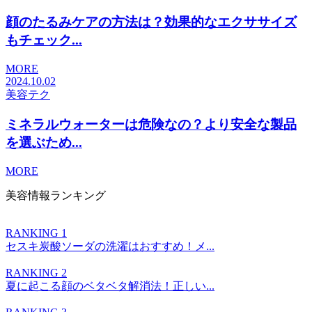
顔のたるみケアの方法は？効果的なエクササイズ
もチェック...
MORE
2024.10.02
美容テク
ミネラルウォーターは危険なの？より安全な製品
を選ぶため...
MORE
美容情報ランキング
RANKING 1
セスキ炭酸ソーダの洗濯はおすすめ！メ...
RANKING 2
夏に起こる顔のベタベタ解消法！正しい...