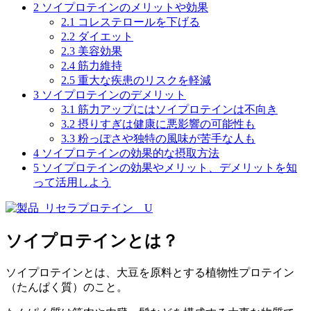
2
ソイプロテインのメリットや効果
2.1
コレステロールを下げる
2.2
ダイエット
2.3
美容効果
2.4
筋力維持
2.5
重大な疾患のリスクを軽減
3
ソイプロテインのデメリット
3.1
筋力アップにはソイプロテインは不向き
3.2
摂りすぎは健康に悪影響の可能性も
3.3
粉っぽさや独特の風味が苦手な人も
4
ソイプロテインの効果的な摂取方法
5
ソイプロテインの効果やメリット、デメリットを知
って活用しよう
ソイプロテインとは？
ソイプロテインとは、大豆を原料とする
植物性プロテイン
（たんぱく質）
のこと。