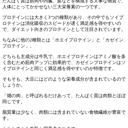
たんぱく質は筋肉や内臓、髪などを構成する大事な物質で、
人体にとってかかせない三大栄養素の一つです。
プロテインには大きく3つの種類があり、その中でもソイプ
ロテインは消化吸収のスピードが遅く満足感を得やすいの
で、
ダイエット向きのプロテイン
として注目されています。
ちなみに他の2種類とは
「ホエイプロテイン」と「カゼイン
プロテイン」
。
どちらも主成分は牛乳で、ホエイプロテインはアミノ酸を多
く含むため筋肉アップに効果的で、カゼインプロテインはソ
イプロテインと同じく満足感を得やすいのが特徴です。
そもそも、大豆にはどのような栄養成分が含まれているので
しょうか。
「畑の肉」と呼ばれるだけあって、たんぱく質は肉類とほぼ
同じです。
脂質量は少なく、肉類には含まれていない
食物繊維が豊富
で
す。