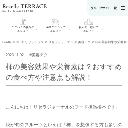
こだわりの製品で
エステサロンで
読んで、聴いて
キレイに
キレイに
キレイに
>
>
>
>
GRANDTOP
リセラテラス
リセラジャーナル
美容テク
柿の美容効果や栄養素
#美容テク
2023.11.02
柿の美容効果や栄養素は？おすすめ
エステサロンで
こだわりの製品
読んで、聴いてキ
キレイに
の食べ方や注意点も解説！
でキレイに
レイに
リフティング認
SERIES#01 私た
リセラジャーナ
定者在籍サロン
ちについて
ル
を探す
SERIES#02 水へ
糖質制限レシピ
肌改善のプロが
のこだわり
一覧
いるサロンを探
SERIES#03 無
奥迫協子スペシ
す
添加化粧品につ
ャルコンテンツ
リフティング認
いて
お悩みから記事
こんにちは！リセラジャーナルのフード担当椿本です。
定とは？
を探す
肌改善のプロと
ニキビ
日焼け
首
は？
のしわ
敏感肌
た
るみ
シミ
秋が旬のフルーツといえば「柿」を想像する方も多いの