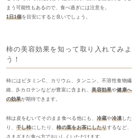
まう可能性もあるので、食べ過ぎには注意を。
1日1個
を目安にすると良いでしょう。
柿の美容効果を知って取り入れてみよ
う！
柿にはビタミンC、カリウム、タンニン、不溶性食物繊
維、β-カロテンなどが豊富に含まれ、
美容効果
や
健康へ
の効果
が期待できます。
柿は皮をむいてそのまま食べる他にも、
冷蔵
や
冷凍
した
り、
干し柿
にしたり、
柿の葉をお茶にしたり
するなど、
さまざまな食べ方でおいしくいただけます。