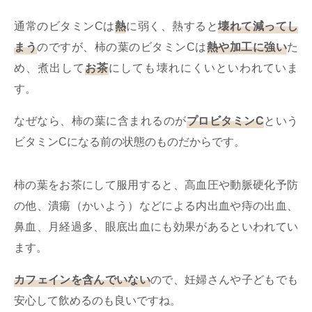
通常のビタミンCは
熱
に弱く、熱すると
壊れて減ってし
まう
のですが、柿の葉のビタミンCは
熱や加工に強い
た
め、煮出して
お茶
にしても壊れにくいといわれていま
す。
なぜなら、柿の葉に含まれるのが
プロビタミンC
という
ビタミンCになる前の状態のものだからです。
柿の葉をお茶にして服用すると、高血圧や動脈硬化予防
の他、潰瘍（かいよう）などによる内出血や痔の出血、
鼻血、月経過多、眼底出血にも効果があるといわれてい
ます。
カフェインを含んでいない
ので、妊婦さんや子どもでも
安心して飲めるのも良いですね。