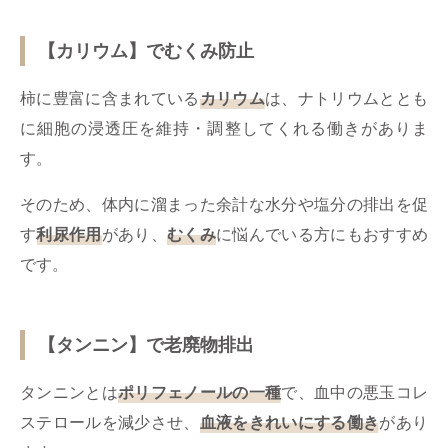
【カリウム】でむくみ防止
柿に豊富に含まれている
カリウム
は、ナトリウムととも
に細胞の浸透圧を維持・調整してくれる働きがありま
す。
そのため、体内に溜まった余計な水分や塩分の排出を促
す
利尿作用
があり、
むくみ
に悩んでいる方にもおすすめ
です。
【タンニン】で老廃物排出
タンニンとは
ポリフェノールの一種
で、血中の悪玉コレ
ステロールを減少させ、
血液をきれいにする働き
があり