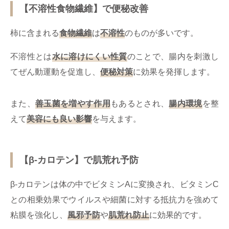
【不溶性食物繊維】で便秘改善
柿に含まれる
食物繊維
は
不溶性
のものが多いです。
不溶性とは
水に溶けにくい性質
のことで、腸内を刺激し
てぜん動運動を促進し、
便秘対策
に効果を発揮します。
また、
善玉菌を増やす作用
もあるとされ、
腸内環境
を整
えて
美容にも良い影響
を与えます。
【β-カロテン】で肌荒れ予防
β-カロテンは体の中でビタミンAに変換され、ビタミンC
との相乗効果でウイルスや細菌に対する抵抗力を強めて
粘膜を強化し、
風邪予防
や
肌荒れ防止
に効果的です。