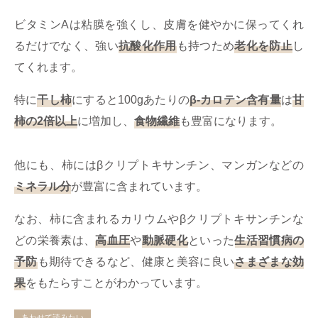
ビタミンAは粘膜を強くし、皮膚を健やかに保ってくれ
るだけでなく、強い
抗酸化作用
も持つため
老化を防止
し
てくれます。
特に
干し柿
にすると100gあたりの
β-カロテン含有量
は
甘
柿の2倍以上
に増加し、
食物繊維
も豊富になります。
他にも、柿にはβクリプトキサンチン、マンガンなどの
ミネラル分
が豊富に含まれています。
なお、柿に含まれるカリウムやβクリプトキサンチンな
どの栄養素は、
高血圧
や
動脈硬化
といった
生活習慣病の
予防
も期待できるなど、健康と美容に良い
さまざまな効
果
をもたらすことがわかっています。
あわせて読みたい