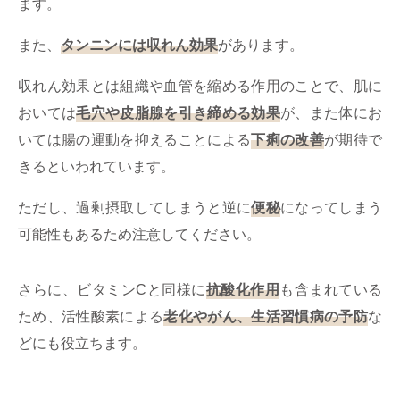
ます。
また、
タンニンには収れん効果
があります。
収れん効果とは組織や血管を縮める作用のことで、肌に
おいては
毛穴や皮脂腺を引き締める効果
が、また体にお
いては腸の運動を抑えることによる
下痢の改善
が期待で
きるといわれています。
ただし、過剰摂取してしまうと逆に
便秘
になってしまう
可能性もあるため注意してください。
さらに、ビタミンCと同様に
抗酸化作用
も含まれている
ため、活性酸素による
老化やがん、生活習慣病の予防
な
どにも役立ちます。