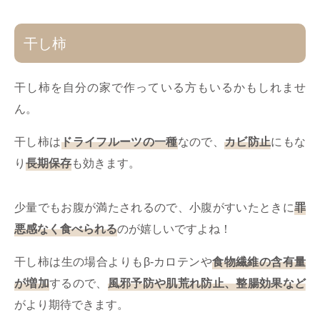
干し柿
干し柿を自分の家で作っている方もいるかもしれませ
ん。
干し柿は
ドライフルーツの一種
なので、
カビ防止
にもな
り
長期保存
も効きます。
少量でもお腹が満たされるので、小腹がすいたときに
罪
悪感なく食べられる
のが嬉しいですよね！
干し柿は生の場合よりもβ-カロテンや
食物繊維の含有量
が増加
するので、
風邪予防や肌荒れ防止、整腸効果など
がより期待できます。