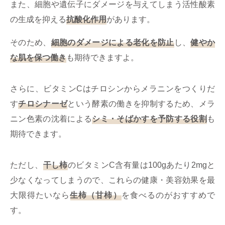
また、細胞や遺伝子にダメージを与えてしまう活性酸素
の生成を抑える
抗酸化作用
があります。
そのため、
細胞のダメージによる老化を防止
し、
健やか
な肌を保つ働き
も期待できますよ。
さらに、ビタミンCはチロシンからメラニンをつくりだ
す
チロシナーゼ
という酵素の働きを抑制するため、メラ
ニン色素の沈着による
シミ・そばかすを予防する役割
も
期待できます。
ただし、
干し柿
のビタミンC含有量は100gあたり2mgと
少なくなってしまうので、これらの健康・美容効果を最
大限得たいなら
生柿（甘柿）
を食べるのがおすすめで
す。