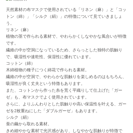
天然素材の布マスクで使用されている「リネン（麻）」と「コッ
トン（綿）」「シルク（絹）」の特徴について見ていきましょ
う。
リネン（麻）
植物の茎で作られる素材で、やわらかくしなやかな風合いが特徴
です。
繊維の中が空洞になっているため、
さらっとした独特の肌触り
で、吸湿性や速乾性、保湿性に優れています。
コットン（綿）
木綿植物の種子につく綿花で作られる素材。
繊維の中が空洞で、やわらかな肌触りを楽しめるのはもちろん、
吸湿性が良く丈夫
という特徴もあります。
また、コットンから作った糸を荒く平織りして仕上げた
「ガー
ゼ」
も、布マスクでよく使用されています。
さらに、よりふんわりとした肌触りや高い保温性を叶える、ガー
ゼを2枚重ねにした「ダブルガーゼ」もあります。
シルク（絹）
蚕の繭から取れる素材。
きめ細やかな素材で光沢感があり、
しなやかな肌触り
が特徴で