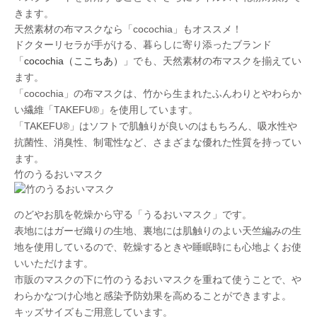
きます。
天然素材の布マスクなら「cocochia」もオススメ！
ドクターリセラが手がける、暮らしに寄り添ったブランド
「
cocochia（ここちあ）
」でも、天然素材の布マスクを揃えてい
ます。
「cocochia」の布マスクは、竹から生まれたふんわりとやわらか
い繊維
「TAKEFU®︎」
を使用しています。
「TAKEFU®︎」はソフトで肌触りが良いのはもちろん、吸水性や
抗菌性、消臭性、制電性など、さまざまな優れた性質を持ってい
ます。
竹のうるおいマスク
のどやお肌を乾燥から守る
「うるおいマスク」
です。
表地にはガーゼ織りの生地、裏地には肌触りのよい天竺編みの生
地を使用しているので、乾燥するときや睡眠時にも心地よくお使
いいただけます。
市販のマスクの下に竹のうるおいマスクを重ねて使うことで、や
わらかなつけ心地と感染予防効果を高めることができますよ。
キッズサイズ
もご用意しています。