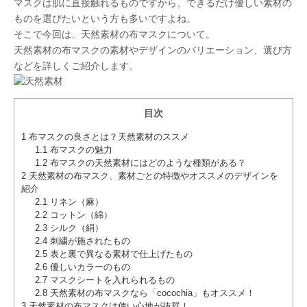
マスクは肌に直接触れるものですから、できるだけ優しい素材の
ものを選びたいという方も多いですよね。
そこで今回は、天然素材の布マスクについて。
天然素材の布マスクの素材やデザインのバリエーション、選び方
などを詳しくご紹介します。
目次
1
布マスクの良さとは？天然素材のススメ
1.1
布マスクの魅力
1.2
布マスクの天然素材にはどのような種類がある？
2
天然素材の布マスク、素材ごとの特徴やオススメのデザインを
紹介
2.1
リネン（麻）
2.2
コットン（綿）
2.3
シルク（絹）
2.4
刺繍が施されたもの
2.5
表と裏で異なる素材で仕上げたもの
2.6
優しいカラーのもの
2.7
マスクシートを入れられるもの
2.8
天然素材の布マスクなら「cocochia」もオススメ！
3
天然素材の布マスクは使い心地が抜群！