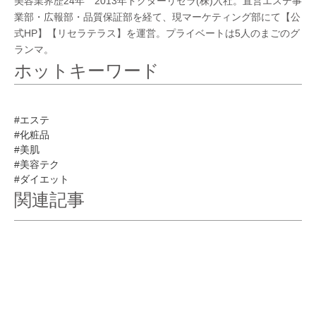
美容業界歴24年 2013年ドクターリセラ(株)入社。直営エステ事
業部・広報部・品質保証部を経て、現マーケティング部にて【公
式HP】【リセラテラス】を運営。プライベートは5人のまごのグ
ランマ。
ホットキーワード
#エステ
#化粧品
#美肌
#美容テク
#ダイエット
関連記事