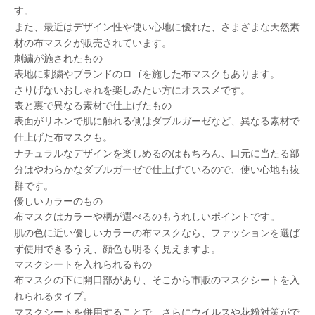
す。
また、最近はデザイン性や使い心地に優れた、さまざまな天然素
材の布マスクが販売されています。
刺繍が施されたもの
表地に
刺繍やブランドのロゴ
を施した布マスクもあります。
さりげないおしゃれを楽しみたい方にオススメです。
表と裏で異なる素材で仕上げたもの
表面がリネンで肌に触れる側はダブルガーゼなど、
異なる素材
で
仕上げた布マスクも。
ナチュラルなデザインを楽しめるのはもちろん、口元に当たる部
分はやわらかなダブルガーゼで仕上げているので、使い心地も抜
群です。
優しいカラーのもの
布マスクは
カラーや柄が選べる
のもうれしいポイントです。
肌の色に近い優しいカラーの布マスクなら、ファッションを選ば
ず使用できるうえ、顔色も明るく見えますよ。
マスクシートを入れられるもの
布マスクの下に開口部があり、そこから市販のマスクシートを入
れられるタイプ。
マスクシートを併用することで、さらにウイルスや花粉対策がで