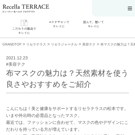
エステサロンで
読んで、聴いて
キレイに
キレイに
こだわりの製品で
キレイに
エステサロンで
読んで、聴いてキ
こだわりの製品
キレイに
レイに
>
>
>
>
GRANDTOP
リセラテラス
リセラジャーナル
美容テク
布マスクの魅力は？天
リフティング認
リセラジャーナ
でキレイに
定者在籍サロン
ル
SERIES#01 私た
を探す
糖質制限レシピ
2021.12.23
ちについて
肌改善のプロが
一覧
SERIES#02 水へ
#美容テク
いるサロンを探
奥迫協子スペシ
のこだわり
す
ャルコンテンツ
布マスクの魅力は？天然素材を使う
SERIES#03 無
リフティング認
お悩みから記事
添加化粧品につ
定とは？
を探す
いて
肌改善のプロと
ニキビ
日焼け
首
良さやおすすめをご紹介
は？
のしわ
敏感肌
た
るみ
シミ
ミューズへの伝
言
コラム
こんにちは！美と健康をサポートするリセラテラスの松本です。
いまや外出時の必需品となった
マスク
。
最近では、ファッションに合わせて、マスクの
色やデザイン
にこ
だわりを持っている方が増えています。