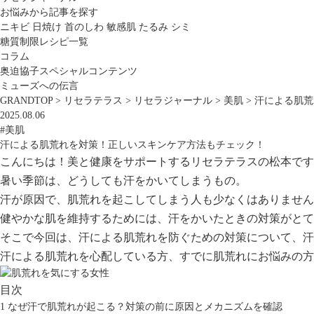
お悩みから記事を探す
ニキビ
日焼け
首のしわ
敏感肌
たるみ
シミ
糖質制限レシピ一覧
コラム
奥迫協子スペシャルコンテンツ
ミューズへの伝言
GRANDTOP
>
リセラテラス
>
リセラジャーナル
>
美肌
>
汗による肌荒
2025.08.06
#美肌
汗による肌荒れを対策！正しいスキンケア方法もチェック！
こんにちは！美と健康をサポートするリセラテラスの松本です
暑い季節は、どうしても汗をかいてしまうもの。
汗が原因で、肌荒れを起こしてしまう人も少なくはありません
健やかな肌を維持するためには、汗をかいたときの対策がとて
そこで今回は、汗による肌荒れを防ぐための対策について、汗
汗による肌荒れを心配している方、すでに肌荒れにお悩みの方
目次
1
なぜ汗で肌荒れが起こる？対策の前に原因とメカニズムを確認