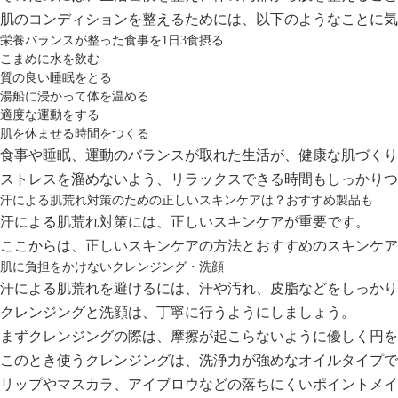
肌のコンディションを整えるためには、以下のようなことに気
栄養バランスが整った食事を1日3食摂る
こまめに水を飲む
質の良い睡眠をとる
湯船に浸かって体を温める
適度な運動をする
肌を休ませる時間をつくる
食事や睡眠、運動のバランスが取れた生活
が、健康な肌づくり
ストレスを溜めないよう、
リラックスできる時間
もしっかりつ
汗による肌荒れ対策のための正しいスキンケアは？おすすめ製品も
汗による肌荒れ対策には、正しいスキンケアが重要です。
ここからは、正しいスキンケアの方法とおすすめのスキンケア
肌に負担をかけないクレンジング・洗顔
汗による肌荒れを避けるには、
汗や汚れ、皮脂などをしっかり
クレンジングと洗顔は、丁寧に行うようにしましょう。
まずクレンジングの際は、摩擦が起こらないように優しく円を
このとき使うクレンジングは、洗浄力が強めなオイルタイプで
リップやマスカラ、アイブロウなどの落ちにくいポイントメイ