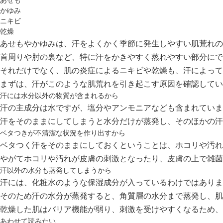
あせも
かゆみ
ニキビ
乾燥
あせもやかゆみ
は、汗をよくかく季節に発生しやすい肌荒れの
首周りや肘の裏など、特に
汗をかきやすく蒸れやすい部分
にで
それだけでなく、肌の炎症による
ニキビや乾燥
も、汗によって
まずは、汗がこのような肌荒れを引き起こす原因を確認してい
汗には水分以外の物質が含まれるから
汗の主成分は水ですが、塩分やアンモニアなども含まれていま
汗をそのままにしてしまうと水分だけが蒸発し、
そのほかの汗
ベタつきが不清潔な状況を作り出すから
ベタつく汗をそのままにしておくということは、
ホコリや汚れ
やがてホコリや汚れが皮膚の
刺激
となったり、皮膚の上で
雑菌
汗以外の水分も蒸発してしまうから
汗には、化粧水のような保湿成分が入っているわけではありま
そのため汗の水分が蒸発すると、
角質層の水分まで蒸発
し、肌
乾燥した肌は
バリア機能が弱り、刺激を受けやすくなる
ため、
あわせて読みたい