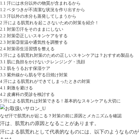
1.1
汗には水分以外の物質が含まれるから
1.2
ベタつきが不清潔な状況を作り出すから
1.3
汗以外の水分も蒸発してしまうから
2
汗による肌荒れを起こさないための対策を紹介！
2.1
対策①汗をそのままにしない
2.2
対策②正しいスキンケアをする
2.3
対策③室温や通気性を調整する
2.4
対策④生活習慣を整える
3
汗による肌荒れ対策のための正しいスキンケアは？おすすめ製品も
3.1
肌に負担をかけないクレンジング・洗顔
3.2
肌をうるおす保湿ケア
3.3
紫外線から肌を守る日焼け対策
4
汗による肌荒れができてしまったときの対策
4.1
刺激を避ける
4.2
皮膚科の受診を検討する
5
汗による肌荒れは対策できる！基本的なスキンケアも大切に
なぜ汗で肌荒れが起こる？対策の前に原因とメカニズムを確認
汗は、肌荒れの原因となることがあります。
汗による肌荒れとして代表的なものには、以下のようなものが