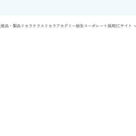
化粧品・製品
リセラテラス
リセラアカデミー
紡生
コーポレート
採用
ECサイト