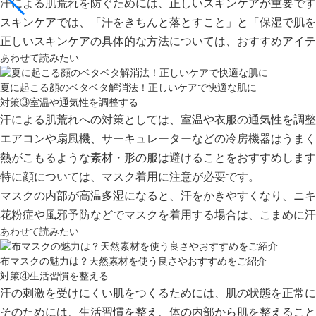
汗による肌荒れを防ぐためには、正しいスキンケアが重要です
スキンケアでは、
「汗をきちんと落とすこと」
と
「保湿で肌を
正しいスキンケアの具体的な方法については、おすすめアイテ
あわせて読みたい
夏に起こる顔のベタベタ解消法！正しいケアで快適な肌に
対策③室温や通気性を調整する
汗による肌荒れへの対策としては、室温や衣服の通気性を調整
エアコンや扇風機、サーキュレーターなどの冷房機器はうまく
熱がこもるような素材・形の服は避けることをおすすめします
特に顔については、
マスク着用に注意
が必要です。
マスクの内部が高温多湿になると、汗をかきやすくなり、ニキ
花粉症や風邪予防などでマスクを着用する場合は、
こまめに汗
あわせて読みたい
布マスクの魅力は？天然素材を使う良さやおすすめをご紹介
対策④生活習慣を整える
汗の刺激を受けにくい肌をつくるためには、
肌の状態を正常に
そのためには、生活習慣を整え、
体の内部から肌を整える
こと