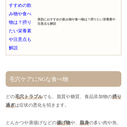
美肌におすすめの飲み物や食べ物は？摂りたい栄養素や
注意点も解説
毛穴ケアにNGな食べ物
どの
毛穴トラブル
でも、脂質や糖質、食品添加物の
摂り
過ぎ
は症状の悪化を招きます。
とんかつや唐揚げなどの
揚げ物
や、
脂身
の多い肉や魚、