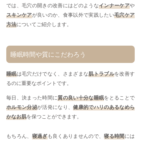
では、毛穴の開きの改善にはどのような
インナーケア
や
スキンケア
が良いのか、食事以外で実践したい
毛穴ケア
方法
についてご紹介します。
睡眠時間や質にこだわろう
睡眠
は毛穴だけでなく、さまざまな
肌トラブル
を改善す
るのに重要なポイントです。
毎日、決まった時間に
質の良い十分な睡眠
をとることで
ホルモン分泌
が活発になり、
健康的でハリのあるなめら
かなお肌
を保つことができます。
もちろん、
寝過ぎ
も良くありませんので、
寝る時間
には