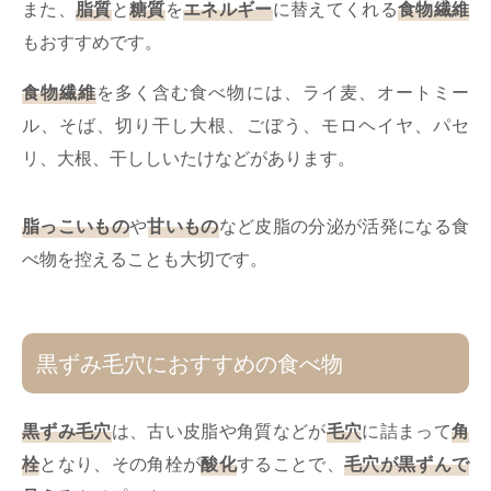
また、
脂質
と
糖質
を
エネルギー
に替えてくれる
食物繊維
もおすすめです。
食物繊維
を多く含む食べ物には、ライ麦、オートミー
ル、そば、切り干し大根、ごぼう、モロヘイヤ、パセ
リ、大根、干ししいたけなどがあります。
脂っこいもの
や
甘いもの
など皮脂の分泌が活発になる食
べ物を控えることも大切です。
黒ずみ毛穴におすすめの食べ物
黒ずみ毛穴
は、古い皮脂や角質などが
毛穴
に詰まって
角
栓
となり、その角栓が
酸化
することで、
毛穴が黒ずんで