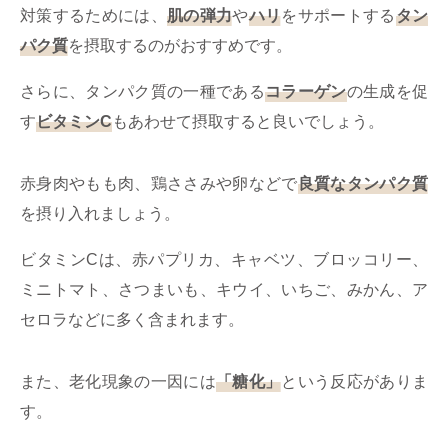
対策するためには、
肌の弾力
や
ハリ
をサポートする
タン
パク質
を摂取するのがおすすめです。
さらに、タンパク質の一種である
コラーゲン
の生成を促
す
ビタミンC
もあわせて摂取すると良いでしょう。
赤身肉やもも肉、鶏ささみや卵などで
良質なタンパク質
を摂り入れましょう。
ビタミンCは、赤パプリカ、キャベツ、ブロッコリー、
ミニトマト、さつまいも、キウイ、いちご、みかん、ア
セロラなどに多く含まれます。
また、老化現象の一因には
「糖化」
という反応がありま
す。