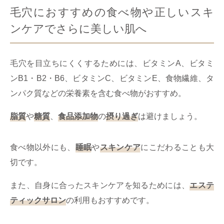
毛穴におすすめの食べ物や正しいスキ
ンケアでさらに美しい肌へ
毛穴を目立ちにくくするためには、ビタミンA、ビタミ
ンB1・B2・B6、ビタミンC、ビタミンE、食物繊維、タ
ンパク質などの栄養素を含む食べ物がおすすめ。
脂質
や
糖質
、
食品添加物
の
摂り過ぎ
は避けましょう。
食べ物以外にも、
睡眠
や
スキンケア
にこだわることも大
切です。
また、自身に合ったスキンケアを知るためには、
エステ
ティックサロン
の利用もおすすめです。