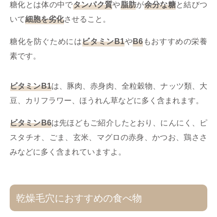
糖化とは体の中で
タンパク質
や
脂肪
が
余分な糖
と結びつ
いて
細胞を劣化
させること。
糖化を防ぐためには
ビタミンB1
や
B6
もおすすめの栄養
素です。
ビタミンB1
は、豚肉、赤身肉、全粒穀物、ナッツ類、大
豆、カリフラワー、ほうれん草などに多く含まれます。
ビタミンB6
は先ほどもご紹介したとおり、にんにく、ピ
スタチオ、ごま、玄米、マグロの赤身、かつお、鶏ささ
みなどに多く含まれていますよ。
乾燥毛穴におすすめの食べ物