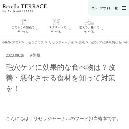
こだわりの製品で
エステサロンで
読んで、聴いて
キレイに
キレイに
キレイに
>
>
>
>
GRANDTOP
リセラテラス
リセラジャーナル
美肌
毛穴ケアに効果的な食べ物
#美肌
2023.09.19
毛穴ケアに効果的な食べ物は？改
エステサロンで
こだわりの製品
読んで、聴いてキ
キレイに
善・悪化させる食材を知って対策
でキレイに
レイに
リフティング認
SERIES#01 私た
リセラジャーナ
定者在籍サロン
ちについて
を！
ル
を探す
SERIES#02 水へ
糖質制限レシピ
肌改善のプロが
のこだわり
一覧
いるサロンを探
SERIES#03 無
奥迫協子スペシ
す
添加化粧品につ
ャルコンテンツ
リフティング認
いて
お悩みから記事
定とは？
を探す
肌改善のプロと
ニキビ
日焼け
首
は？
こんにちは！リセラジャーナルのフード担当椿本です。
のしわ
敏感肌
た
るみ
シミ