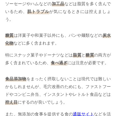
ソーセージやハムなどの
加工品
などは脂質を多く含んで
いるため、
肌トラブル
が気になるときには控えましょ
う。
糖質
は洋菓子や和菓子以外にも、パンや麺類などの
炭水
化物
などに多く含まれます。
特にスナック菓子やドーナツなどは
脂質
と
糖質
の両方が
多く含まれているため、
食べ過ぎ
には注意が必要です。
食品添加物
をまったく摂取しないことは現代では難しい
かもしれませんが、毛穴改善のためにも、ファストフー
ドやコンビニ弁当、インスタントやレトルト食品などは
控え目
にするのが良いでしょう。
また、無添加の食事を提供する食の
通販サイト
などを活