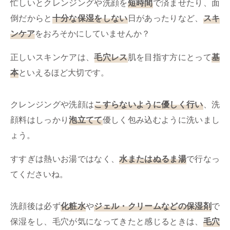
忙しいとクレンジングや洗顔を
短時間
で済ませたり、面
倒だからと
十分な保湿をしない
日があったりなど、
スキ
ンケア
をおろそかにしていませんか？
正しいスキンケアは、
毛穴レス
肌を目指す方にとって
基
本
といえるほど大切です。
クレンジングや洗顔は
こすらないように優しく行い
、洗
顔料はしっかり
泡立てて
優しく包み込むように洗いまし
ょう。
すすぎは熱いお湯ではなく、
水またはぬるま湯
で行なっ
てくださいね。
洗顔後は必ず
化粧水
や
ジェル・クリームなどの保湿剤
で
保湿をし、毛穴が気になってきたと感じるときは、
毛穴