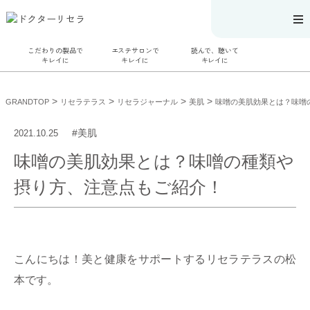
こだわりの製品で
エステサロンで
読んで、聴いて
キレイに
キレイに
キレイに
こだわりの製品
エステサロンで
読んで、聴いてキ
でキレイに
キレイに
レイに
>
>
>
>
GRANDTOP
リセラテラス
リセラジャーナル
美肌
味噌の美肌効果とは？味噌
SERIES#01 私た
リフティング認
リセラジャーナ
ちについて
定者在籍サロン
ル
SERIES#02 水へ
を探す
糖質制限レシピ
#美肌
2021.10.25
のこだわり
肌改善のプロが
一覧
SERIES#03 無
いるサロンを探
奥迫協子スペシ
味噌の美肌効果とは？味噌の種類や
添加化粧品につ
す
ャルコンテンツ
いて
リフティング認
お悩みから記事
定とは？
を探す
摂り方、注意点もご紹介！
肌改善のプロと
ニキビ
日焼け
首
は？
のしわ
敏感肌
た
るみ
シミ
ミューズへの伝
言
コラム
こんにちは！美と健康をサポートするリセラテラスの松
本です。