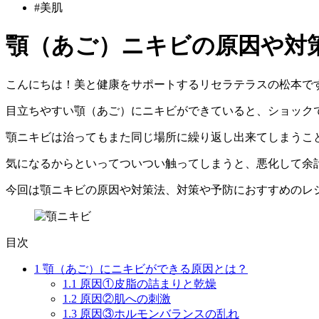
#美肌
顎（あご）ニキビの原因や対
こんにちは！美と健康をサポートするリセラテラスの松本で
目立ちやすい顎（あご）にニキビができていると、ショック
顎ニキビ
は治ってもまた同じ場所に
繰り返し出来てしまうこ
気になるからといってついつい触ってしまうと、悪化して余
今回は
顎ニキビの原因や対策法
、
対策や予防におすすめのレ
目次
1
顎（あご）にニキビができる原因とは？
1.1
原因①皮脂の詰まりと乾燥
1.2
原因②肌への刺激
1.3
原因③ホルモンバランスの乱れ