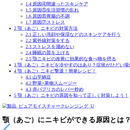
1.4
原因④間違ったスキンケア
1.5
原因⑤生活習慣の乱れ
1.6
原因⑥胃腸の不調
1.7
原因⑦ストレス
2
顎（あご）ニキビの対策方法
2.1
正しい洗顔や保湿などのスキンケアを行う
2.2
紫外線対策をする
2.3
ストレスを溜めない
2.4
睡眠の質を上げる
2.5
顎ニキビの改善に効果的な食べ物を摂る
3
顎（あご）ニキビを冷やすのはあり？症状がひどい場
4
顎（あご）ニキビ撃退！簡単レシピ！
4.1
山芋納豆
4.2
野菜×果物スムージー
4.3
赤パプリカのレバー炒め
5
顎（あご）ニキビの原因を知って正しく対策しよう！
顎（あご）にニキビができる原因とは