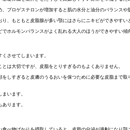
め、プロゲステロンが増加すると
肌の水分と油分のバランス
や
おり、もともと皮脂腺が多い顎にはさらに
ニキビができやすい
どで
ホルモンバランスがよく乱れる大人
のほうができやすい傾
すくさせてしまいます。
ことは大切ですが、
皮脂をとりすぎる
のもよくありません。
顔をしすぎると皮膚のうるおいを保つために必要な皮脂まで取
しまいます。
もあります。
い食べ物
ばかりを摂取していると、皮脂の分泌が過剰になり顎