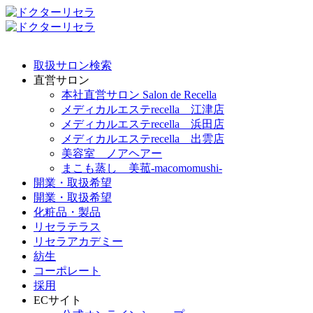
取扱サロン検索
直営サロン
本社直営サロン Salon de Recella
メディカルエステrecella 江津店
メディカルエステrecella 浜田店
メディカルエステrecella 出雲店
美容室 ノアヘアー
まこも蒸し 美菰-macomomushi-
開業・取扱希望
開業・取扱希望
化粧品・製品
リセラテラス
リセラアカデミー
紡生
コーポレート
採用
ECサイト