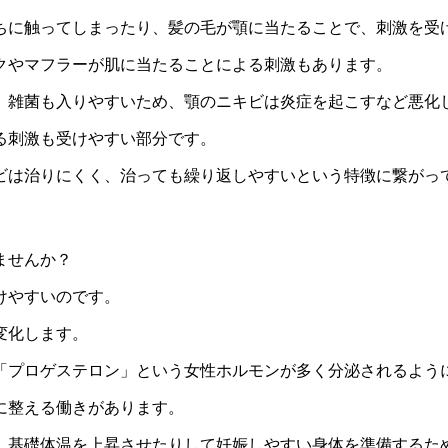
ちに触ってしまったり、髪の毛が顎に当たることで、
刺激
を受
クやマフラーが肌に当たることによる刺激
もあります。
、雑菌も入りやすいため、顎のニキビは炎症を起こすなど悪化
る刺激
も受けやすい部分です。
ビは
治りにくく、治っても繰り返しやすい
という特徴に繋がっ
ませんか？
けやすいのです。
変化します。
「プロゲステロン」
という
女性ホルモン
が多く分泌されるよう
に整える
働きがあります。
、基礎体温を上昇させたりして
妊娠しやすい身体
を準備するた