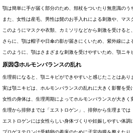
顎は簡単に手が届く部分のため、頬杖をついたり無意識のう
また、
女性は産毛、男性は髭のお手入れによる刺激
や、
マス
このようにマスクや衣類、カミソリなどから刺激を受けると
さらに、顎は
帽子や日傘の影
が届きにくいため、
紫外線によ
このように、顎はさまざまな刺激を受けやすいため、顎ニキ
原因③ホルモンバランスの乱れ
生理前になると、
顎ニキビができやすい
と感じたことはあり
実は顎ニキビは、
ホルモンバランスの乱れ
に大きく影響を受
女性の身体は、
生理周期
によってホルモンバランスが大きく
生理から排卵までは
「エストロゲン」
、排卵から生理までは
エストロゲンには
女性らしい身体づくり
や
妊娠しやすい体調
プロゲステロンは受精卵の着床のために
子宮内膜を整えたり