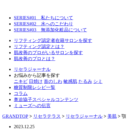
SERIES#01 私たちについて
SERIES#02 水へのこだわり
SERIES#03 無添加化粧品について
リフティング認定者在籍サロンを探す
リフティング認定とは？
肌改善のプロがいるサロンを探す
肌改善のプロとは？
リセラジャーナル
お悩みから記事を探す
ニキビ
日焼け
首のしわ
敏感肌
たるみ
シミ
糖質制限レシピ一覧
コラム
奥迫協子スペシャルコンテンツ
ミューズへの伝言
GRANDTOP
>
リセラテラス
>
リセラジャーナル
>
美肌
>
顎
2023.12.25