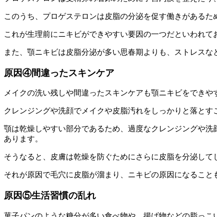
このうち、プロゲステロンは
皮脂の分泌を促す働き
があるた
これが生理前に
ニキビができやすい要因の一つ
だといわれて
また、顎ニキビは皮脂分泌が多い思春期よりも、ストレスな
原因④間違ったスキンケア
メイクの洗い残し
や
間違ったスキンケア
も顎ニキビをできや
クレンジングや洗顔でメイクや皮脂汚れをしっかりと落とす
顎は
乾燥しやすい部分
であるため、過度なクレンジングや洗
あります。
そうなると、皮膚は
乾燥を防ぐためにさらに皮脂を分泌
して
それが原因で毛穴に皮脂が溜まり、
ニキビの原因
になること
原因⑤生活習慣の乱れ
菓子パン
のような
糖分が多い食べ物
や、揚げ物などの
脂っこ