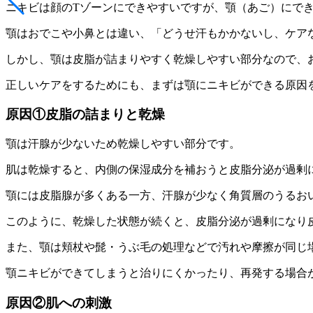
ニキビは顔のTゾーンにできやすいですが、顎（あご）にで
顎はおでこや小鼻とは違い、「どうせ汗もかかないし、ケア
しかし、
顎は皮脂が詰まりやすく乾燥しやすい部分
なので、
正しいケアをするためにも、まずは
顎にニキビができる原因
原因①皮脂の詰まりと乾燥
顎は
汗腺が少ない
ため乾燥しやすい部分です。
肌は乾燥すると、内側の保湿成分を補おうと
皮脂分泌が過剰
顎には
皮脂腺
が多くある一方、汗腺が少なく角質層のうるお
このように、乾燥した状態が続くと、
皮脂分泌が過剰
になり
また、顎は頬杖や髭・うぶ毛の処理などで
汚れや摩擦が同じ
顎ニキビができてしまうと治りにくかったり、再発する場合
原因②肌への刺激