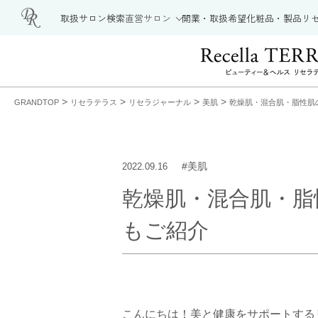
取扱サロン検索
直営サロン
開業・取扱希望
化粧品・製品
リ
>
>
>
>
GRANDTOP
リセラテラス
リセラジャーナル
美肌
乾燥肌・混合肌・脂性肌
#美肌
2022.09.16
乾燥肌・混合肌・脂
もご紹介
こんにちは！美と健康をサポートする