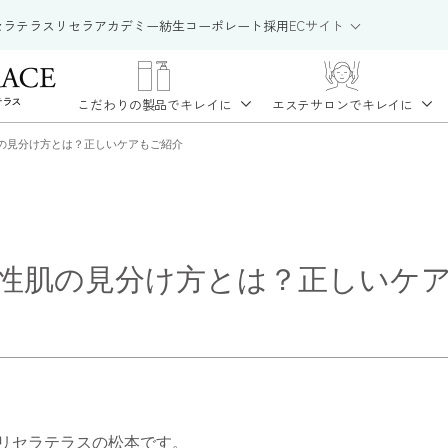
セラテラス
リセラアカデミー
紡生
コーポレート
採用
ECサイト
こだわりの製品で
キレイに
エステサロンで
キレイに
の見分け方とは？正しいケアもご紹介
性肌の見分け方とは？正しいケ
リセラテラスの松本です。