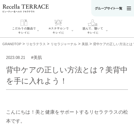
こだわりの製品で
エステサロンで
読んで、聴いて
キレイに
キレイに
キレイに
>
>
>
>
GRANDTOP
リセラテラス
リセラジャーナル
美肌
背中ケアの正しい方法とは
#美肌
2023.08.21
背中ケアの正しい方法とは？美背中
エステサロンで
こだわりの製品
読んで、聴いてキ
キレイに
を手に入れよう！
でキレイに
レイに
リフティング認
SERIES#01 私た
リセラジャーナ
定者在籍サロン
ちについて
ル
を探す
SERIES#02 水へ
糖質制限レシピ
肌改善のプロが
のこだわり
一覧
いるサロンを探
SERIES#03 無
奥迫協子スペシ
す
添加化粧品につ
ャルコンテンツ
リフティング認
いて
お悩みから記事
こんにちは！美と健康をサポートするリセラテラスの松
定とは？
を探す
肌改善のプロと
ニキビ
日焼け
首
本です。
は？
のしわ
敏感肌
た
るみ
シミ