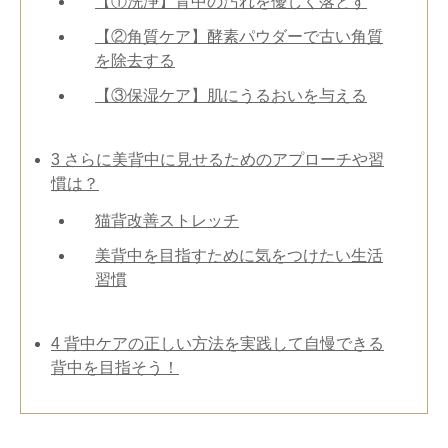
【①洗浄】背中の汚れを優しく落とす
【②角質ケア】酵素パウダーで古い角質
を除去する
【③保湿ケア】肌にうるおいを与える
3
さらに美背中に見せるためのアプローチや習
慣は？
猫背改善ストレッチ
美背中を目指すために気をつけたい生活
習慣
4
背中ケアの正しい方法を実践して自慢できる
背中を目指そう！