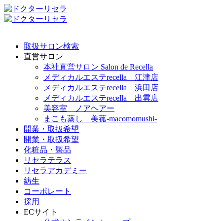
取扱サロン検索
直営サロン
本社直営サロン Salon de Recella
メディカルエステrecella 江津店
メディカルエステrecella 浜田店
メディカルエステrecella 出雲店
美容室 ノアヘアー
まこも蒸し 美菰-macomomushi-
開業・取扱希望
開業・取扱希望
化粧品・製品
リセラテラス
リセラアカデミー
紡生
コーポレート
採用
ECサイト