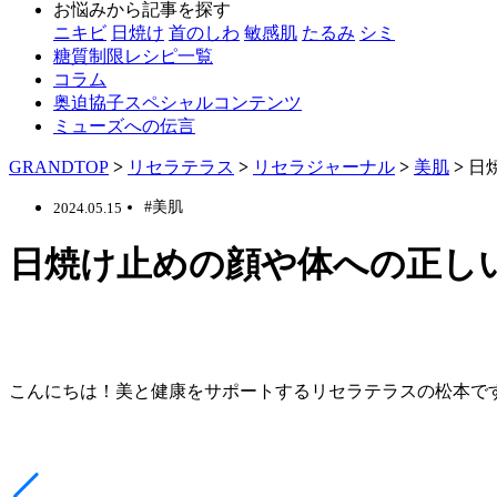
お悩みから記事を探す
ニキビ
日焼け
首のしわ
敏感肌
たるみ
シミ
糖質制限レシピ一覧
コラム
奥迫協子スペシャルコンテンツ
ミューズへの伝言
GRANDTOP
>
リセラテラス
>
リセラジャーナル
>
美肌
>
日
#美肌
2024.05.15
日焼け止めの顔や体への正し
こんにちは！美と健康をサポートするリセラテラスの松本で