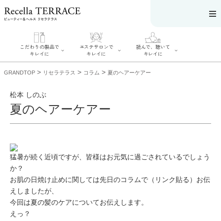
こだわりの製品で
エステサロンで
読んで、聴いて
キレイに
キレイに
キレイに
>
>
>
GRANDTOP
リセラテラス
コラム
夏のヘアーケアー
松本 しのぶ
夏のヘアーケアー
エステサロンで
こだわりの製品
読んで、聴いてキ
キレイに
でキレイに
レイに
リフティング認
SERIES#01 私た
リセラジャーナ
定者在籍サロン
ちについて
ル
を探す
SERIES#02 水へ
糖質制限レシピ
猛暑が続く近頃ですが、皆様はお元気に過ごされているでしょう
肌改善のプロが
のこだわり
一覧
いるサロンを探
か？
SERIES#03 無
奥迫協子スペシ
す
添加化粧品につ
ャルコンテンツ
お肌の日焼け止めに関しては先日のコラムで（リンク貼る）お伝
リフティング認
いて
お悩みから記事
定とは？
えしましたが、
を探す
肌改善のプロと
ニキビ
日焼け
首
は？
今回は夏の髪のケアについてお伝えします。
のしわ
敏感肌
た
るみ
シミ
えっ？