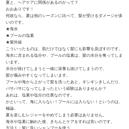
ミューズへの伝
夏と、ヘアケアに関係があるのかって？
言
コラム
おおありです！
何故なら、夏は他のシーズンに比べて、髪が受けるダメージが多
いのです。
★海水
★プールの塩素
★紫外線
こういったものは、肌だけではなく髪にも影響を及ぼすのです。
海水に含まれる塩分や、プールの塩素は、髪の水分を奪ってしま
います。
水分が抜けてしまうと一緒に栄養も抜けてしまうので、
髪が傷みやすくなってしまいます。
プールや海から上がって髪を洗ったあと、ギシギシきしんだり、
パサパサになってしまったという経験はありませんか？
あれは、塩素や塩分の仕業なのです。
かといって、海に入らない！プールには入らない！というのは、
極論。
夏を楽しむレジャーをやめてしまう必要はありません。
海水や塩素に触れた後、きちんとケアをすれば良いのです。
方法１・髪に良いシャンプーを使う