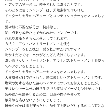
ヘアケアの第一歩は、髪をきれいに洗うことです。
そのときに使うシャンプーは、天然素材で作られた
ドクターリセラのヘアソープとコンディショナーをオススメしま
す。
髪や肌に不要な成分は一切排除し、
髪に必要な成分だけで作られたシャンプーです。
汚れや皮脂をきちんと落としてくれます。
方法２・アウトバストリートメントを使う
シャンプーをした後は、髪を乾かすだけですか？
乾かすだけでは、水分がどんどん抜けてしまいます。
洗い流さないトリートメント、アウトバストリートメントを使っ
てヘアケアをしましょう。
ドクターリセラのヘアエッセンスをオススメします。
天然成分だけで作られた、髪に優しいヘアトリートメントです。
塩素や海水を浴びた後のヘアケアについてお伝えしましたが、
実はレジャー以外の日常生活でも髪はダメージを受けがちです。
紫外線から髪を守るために、日傘や帽子を使って
紫外線を浴びないようにしましょう。
日傘や帽子は肌を守ったり、熱中症を防いだりするのにも有効な