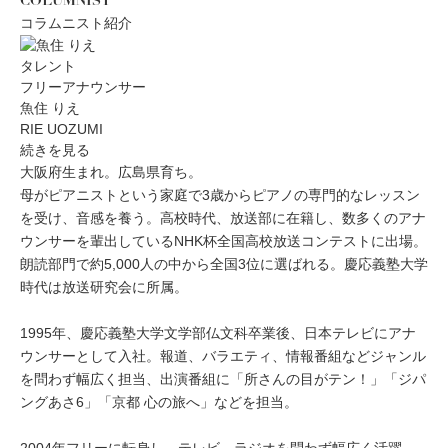
COLUMNIST
コラムニスト紹介
タレント
フリーアナウンサー
魚住 りえ
RIE UOZUMI
続きを見る
大阪府生まれ。広島県育ち。
母がピアニストという家庭で3歳からピアノの専門的なレッスン
を受け、音感を養う。高校時代、放送部に在籍し、数多くのアナ
ウンサーを輩出しているNHK杯全国高校放送コンテストに出場。
朗読部門で約5,000人の中から全国3位に選ばれる。慶応義塾大学
時代は放送研究会に所属。
1995年、慶応義塾大学文学部仏文科卒業後、日本テレビにアナ
ウンサーとして入社。報道、バラエティ、情報番組などジャンル
を問わず幅広く担当、出演番組に「所さんの目がテン！」「ジパ
ングあさ6」「京都 心の旅へ」などを担当。