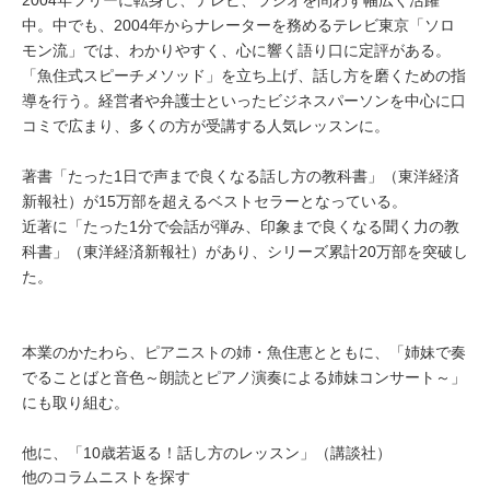
2004年フリーに転身し、テレビ、ラジオを問わず幅広く活躍
中。中でも、2004年からナレーターを務めるテレビ東京「ソロ
モン流」では、わかりやすく、心に響く語り口に定評がある。
「魚住式スピーチメソッド」を立ち上げ、話し方を磨くための指
導を行う。経営者や弁護士といったビジネスパーソンを中心に口
コミで広まり、多くの方が受講する人気レッスンに。
著書「たった1日で声まで良くなる話し方の教科書」（東洋経済
新報社）が15万部を超えるベストセラーとなっている。
近著に「たった1分で会話が弾み、印象まで良くなる聞く力の教
科書」（東洋経済新報社）があり、シリーズ累計20万部を突破し
た。
本業のかたわら、ピアニストの姉・魚住恵とともに、「姉妹で奏
でることばと音色～朗読とピアノ演奏による姉妹コンサート～」
にも取り組む。
他に、「10歳若返る！話し方のレッスン」（講談社）
他のコラムニストを探す