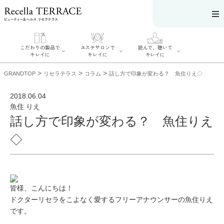
こだわりの製品で
エステサロンで
読んで、聴いて
キレイに
キレイに
キレイに
>
>
>
GRANDTOP
リセラテラス
コラム
話し方で印象が変わる？ 魚住りえ◇
2018.06.04
魚住 りえ
話し方で印象が変わる？ 魚住りえ
エステサロンで
こだわりの製品
読んで、聴いてキ
キレイに
でキレイに
レイに
◇
リフティング認
SERIES#01 私た
リセラジャーナ
定者在籍サロン
ちについて
ル
を探す
SERIES#02 水へ
糖質制限レシピ
肌改善のプロが
のこだわり
一覧
いるサロンを探
SERIES#03 無
奥迫協子スペシ
す
添加化粧品につ
ャルコンテンツ
リフティング認
いて
お悩みから記事
皆様、こんにちは！
定とは？
を探す
肌改善のプロと
ドクターリセラをこよなく愛するフリーアナウンサーの魚住りえ
ニキビ
日焼け
首
は？
のしわ
敏感肌
た
です。
るみ
シミ