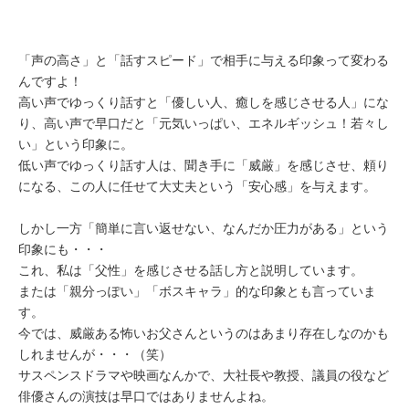
ミューズへの伝
言
コラム
「声の高さ」と「話すスピード」で相手に与える印象って変わる
んですよ！
高い声でゆっくり話すと「優しい人、癒しを感じさせる人」にな
り、高い声で早口だと「元気いっぱい、エネルギッシュ！若々し
い」という印象に。
低い声でゆっくり話す人は、聞き手に「威厳」を感じさせ、頼り
になる、この人に任せて大丈夫という「安心感」を与えます。
しかし一方「簡単に言い返せない、なんだか圧力がある」という
印象にも・・・
これ、私は「父性」を感じさせる話し方と説明しています。
または「親分っぽい」「ボスキャラ」的な印象とも言っていま
す。
今では、威厳ある怖いお父さんというのはあまり存在しなのかも
しれませんが・・・（笑）
サスペンスドラマや映画なんかで、大社長や教授、議員の役など
俳優さんの演技は早口ではありませんよね。