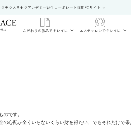
セラテラス
リセラアカデミー
紡生
コーポレート
採用
ECサイト
こだわりの製品で
キレイに
エステサロンで
キレイに
ものです。
金の心配が全くいらないくらい財を得たい、でもそれだけで果