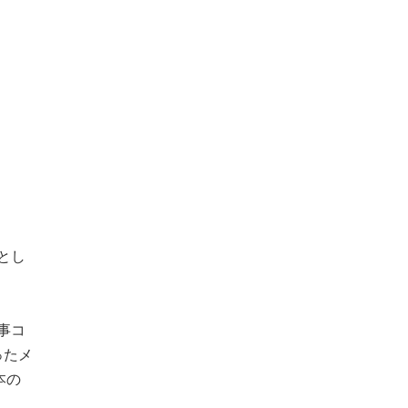
とし
事コ
ったメ
本の