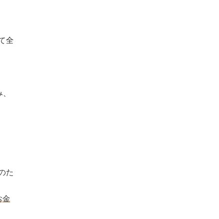
て全
み、
のた
お金