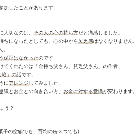
参加したことがあります。
に大切なのは、
その人の心の持ち方
だと痛感しました。
持ちになったとしても、心の中から
欠乏感
はなくなりません。
ん。
う保証はなかった
のです。
けてくれたのは「金持ち父さん、貧乏父さん」の作者、
金箱」の話
です。
うに
アレンジ
してみました。
思議とお金との向き合い方、
お金に対する意識
が変わります。
ょう？
菓子の空箱でも、百均の缶３つでも)