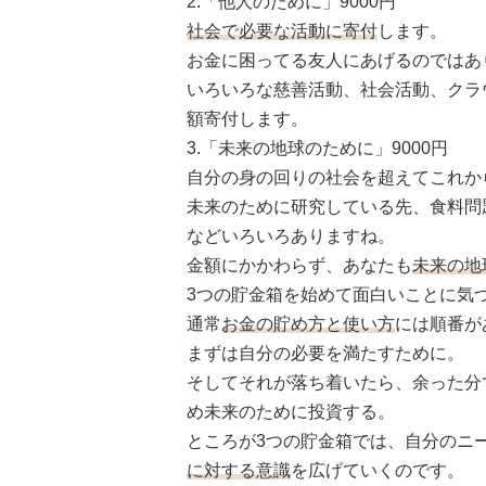
2.「他人のために」9000円
社会で必要な活動に寄付
します。
お金に困ってる友人にあげるのではあ
いろいろな慈善活動、社会活動、クラ
額寄付します。
3.「未来の地球のために」9000円
自分の身の回りの社会を超えてこれか
未来のために研究している先、食料問
などいろいろありますね。
金額にかかわらず、あなたも
未来の地
3つの貯金箱を始めて面白いことに気
通常
お金の貯め方と使い方
には順番が
まずは自分の必要を満たすために。
そしてそれが落ち着いたら、余った分
め未来のために投資する。
ところが3つの貯金箱では、自分のニ
に対する意識
を広げていくのです。