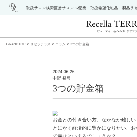
取扱サロン検索
直営サロン
開業・取扱希望
化粧品・製品
リ
>
>
>
GRANDTOP
リセラテラス
コラム
3つの貯金箱
2024.06.26
中野 裕弓
3つの貯金箱
お金との付き合い方、なかなか難しい
とにかく経済的に豊かになりたい、お
て
幸せ
といえるでしょうか？