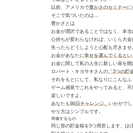
以前、アメリカで
豊かさのセミナー
に
そこで気づいたのは…
豊かさとは
お金が潤沢であることではなく、本当
心持ちが変わらなければ、いくら大金
失ったらどうしようと心配も尽きませ
お金があなたに
幸せを運んでくるとい
お金に関して私の人生に新しい扉を開
ロバート・キヨサキさんの
「3つの貯
それをもとにして、私なりにこんなふ
ゲーム感覚でこれをやってみると、不
楽しいですよ。
あなたも
90日チャレンジ、
いかがでし
やり方はシンプルです。
準備するもの
同じ形の貯金箱を3つ用意します。(お