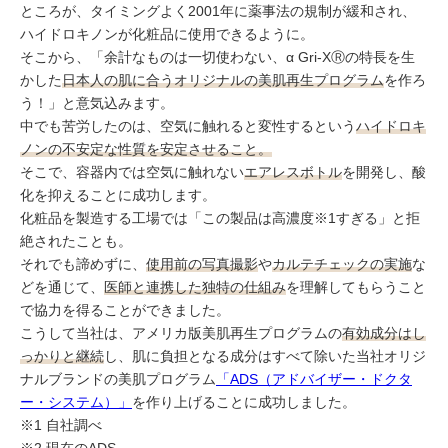
ところが、タイミングよく2001年に薬事法の規制が緩和され、
ハイドロキノンが化粧品に使用できるように。
そこから、「余計なものは一切使わない、α Gri-XⓇの特長を生
かした
日本人の肌に合うオリジナルの美肌再生プログラム
を作ろ
う！」と意気込みます。
中でも苦労したのは、空気に触れると変性するという
ハイドロキ
ノンの不安定な性質を安定させること。
そこで、容器内では空気に触れない
エアレスボトル
を開発し、酸
化を抑えることに成功します。
化粧品を製造する工場では「この製品は高濃度※1すぎる」と拒
絶されたことも。
それでも諦めずに、
使用前の写真撮影
や
カルテチェックの実施
な
どを通じて、
医師と連携した独特の仕組み
を理解してもらうこと
で協力を得ることができました。
こうして当社は、アメリカ版美肌再生プログラムの
有効成分はし
っかりと継続
し、肌に負担となる成分はすべて除いた当社オリジ
ナルブランドの美肌プログラム
「ADS（アドバイザー・ドクタ
ー・システム）」
を作り上げることに成功しました。
※1 自社調べ