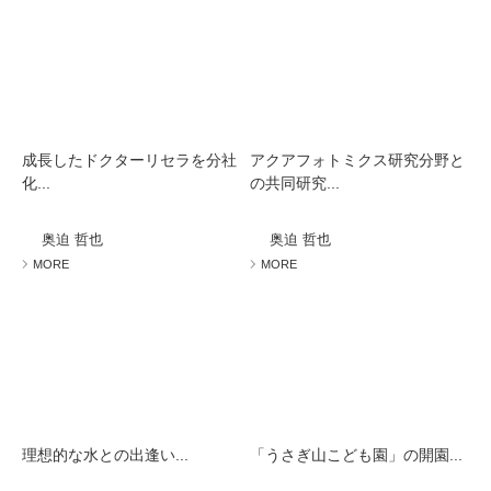
成長したドクターリセラを分社
アクアフォトミクス研究分野と
化...
の共同研究...
奥迫 哲也
奥迫 哲也
MORE
MORE
理想的な水との出逢い...
「うさぎ山こども園」の開園...