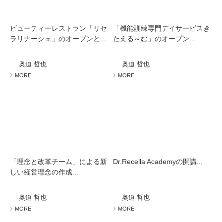
ビューティーレストラン「リセ
「機能訓練専門デイサービスき
ラリナーシェ」のオープンと...
たえる～む」のオープン...
奥迫 哲也
奥迫 哲也
MORE
MORE
「理念と改革チーム」による新
Dr.Recella Academyの開講...
しい経営理念の作成...
奥迫 哲也
奥迫 哲也
MORE
MORE