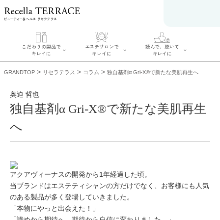
こだわりの製品で
エステサロンで
読んで、聴いて
キレイに
キレイに
キレイに
>
>
>
GRANDTOP
リセラテラス
コラム
独自基剤α Gri-X®で新たな美肌再生へ
奥迫 哲也
独自基剤α Gri-X®で新たな美肌再生
エステサロンでキ
へ
こだわりの製品で
読んで、聴いてキ
レイに
キレイに
レイに
リフティング認定
SERIES#01 私た
リセラジャーナル
者在籍サロンを探
ちについて
糖質制限レシピ一
す
SERIES#02 水へ
覧
肌改善のプロがい
のこだわり
奥迫協子スペシャ
るサロンを探す
SERIES#03 無添
ルコンテンツ
アクアヴィーナスの開発から1年経過した頃。
リフティング認定
加化粧品について
お悩みから記事を
とは？
当ブランドはエステティシャンの方だけでなく、お客様にも人気
探す
肌改善のプロと
ニキビ
日焼け
首
は？
のある製品が多く登場していきました。
のしわ
敏感肌
た
「本物にやっと出会えた！」
るみ
シミ
ミューズへの伝言
「諦めから期待へ、期待から自信に変わりました。」