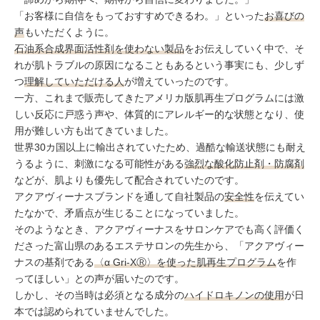
コラム
「お客様に自信をもっておすすめできるわ。」といった
お喜びの
声
もいただくように。
石油系合成界面活性剤を使わない製品
をお伝えしていく中で、そ
れが肌トラブルの原因になることもあるという事実にも、少しず
つ
理解していただける人
が増えていったのです。
一方、これまで販売してきたアメリカ版肌再生プログラムには激
しい反応に戸惑う声や、体質的にアレルギー的な状態となり、使
用が難しい方も出てきていました。
世界30カ国以上に輸出されていたため、過酷な輸送状態にも耐え
うるように、刺激になる可能性がある
強烈な酸化防止剤・防腐剤
などが、肌よりも優先して配合されていたのです。
アクアヴィーナスブランドを通して自社製品の
安全性
を伝えてい
たなかで、矛盾点が生じることになっていました。
そのようなとき、アクアヴィーナスをサロンケアでも高く評価く
ださった富山県のあるエステサロンの先生から、「アクアヴィー
ナスの基剤である
〈α Gri-XⓇ〉を使った肌再生プログラム
を作
ってほしい」との声が届いたのです。
しかし、その当時は必須となる成分の
ハイドロキノンの使用
が日
本では認められていませんでした。