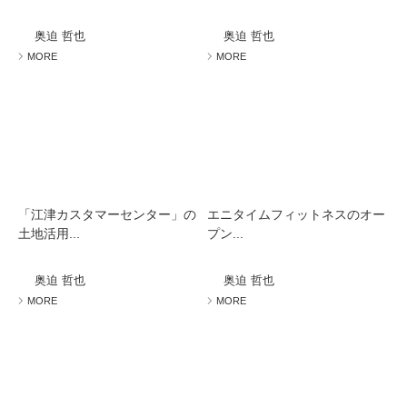
奥迫 哲也
奥迫 哲也
MORE
MORE
「江津カスタマーセンター」の
エニタイムフィットネスのオー
土地活用...
プン...
奥迫 哲也
奥迫 哲也
MORE
MORE