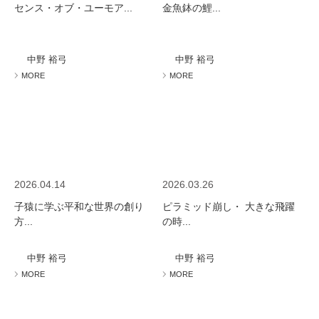
センス・オブ・ユーモア...
金魚鉢の鯉...
中野 裕弓
中野 裕弓
MORE
MORE
2026.04.14
2026.03.26
子猿に学ぶ平和な世界の創り
ピラミッド崩し・ 大きな飛躍
方...
の時...
中野 裕弓
中野 裕弓
MORE
MORE