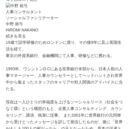
人事コンサルタント
ソーシャルファシリテーター
中野 裕弓
HIROMI NAKANO
続きを見る
19歳で語学研修のためロンドンに渡り、その後9年に及ぶ英国生
活を経て、
東京の外資系銀行、金融機関にて人事、研修などに携わる。
1993年、ワシントンD.Cにある世界銀行本部から、日本人初の人
事マネージャー、人事カウンセラーとしてヘッドハントされ世界
中から集まったスタッフのキャリアや対人関係のアドバイスに当
たる。
現在は一人ひとりの幸福度を上げるソーシャルリース（社会をつ
なぐ環）という構想のもと、企業人事コンサルティング、カウン
セリング、講演、執筆に従事。 また2001年に世界銀行の元同僚
から受けとったメッセージを訳して発信したものが、後に「世界
がもしも100人の村だったら」の元となったため、原本の訳者と