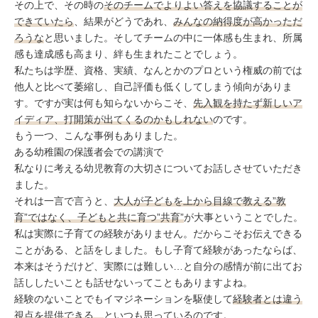
その上で、その時の
そのチームでよりよい答えを協議することが
できていたら
、結果がどうであれ、
みんなの納得度が高かっただ
ろうな
と思いました。そしてチームの中に一体感も生まれ、所属
感も達成感も高まり、絆も生まれたことでしょう。
私たちは学歴、資格、実績、なんとかのプロという権威の前では
他人と比べて萎縮し、自己評価も低くしてしまう傾向がありま
す。ですが実は何も知らないからこそ、
先入観を持たず新しいア
イディア、打開策が出てくるのかもしれない
のです。
もう一つ、こんな事例もありました。
ある幼稚園の保護者会での講演で
私なりに考える幼児教育の大切さについてお話しさせていただき
ました。
それは一言で言うと、
大人が子どもを上から目線で教える”教
育”ではなく、子どもと共に育つ”共育”
が大事ということでした。
私は実際に子育ての経験がありません。だからこそお伝えできる
ことがある、と話をしました。もし子育て経験があったならば、
本来はそうだけど、実際には難しい…と自分の感情が前に出てお
話ししたいことも話せないってこともありますよね。
経験のないことでもイマジネーションを駆使して
経験者とは違う
視点を提供できる、
といつも思っているのです。