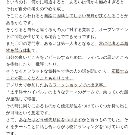
ミューズへの伝
というのも、何かに精通すると、あるいは何かを極めすぎると、
言
コラム
それが自分の考えの中心を成し、
そこにとらわれると
自論に固執してしまい視野が狭くなる
ことが
あるからです。
そうなると自分と違う考えの人に対する寛容さ、オープンマイン
ドに問題が生じてくる場合もでてきそうですね。
また〇〇の専門家、あるいは第一人者となると、
常に他者と卓越
性を競う体制
で、
自分の良いところをアピールするために、ライバルの悪いところ
を指摘したり、批評したり。
そうなるとフラットな気持ちで他の人の話を聞いたり、
応援する
ことが難しくなることもあります。
アメリカで参加したある
ワークショップでの出来事。
「太平洋サバイバル」のようなテーマのゲームで、乗っていた船
が座礁して転覆、
その時に周りにあるものから優先順位をつけていくつか持ち出し
が可能という想定です。
さて、
あなたはどう優先順位をつけますか
と言うものでした。そ
れをチームごとに話し合いながら物にランキングをつけていくの
です。