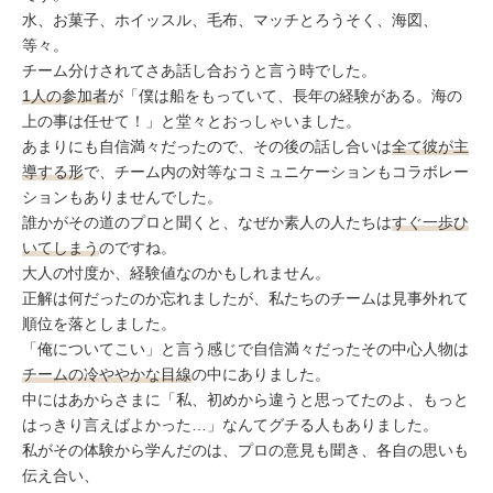
水、お菓子、ホイッスル、毛布、マッチとろうそく、海図、
等々。
チーム分けされてさあ話し合おうと言う時でした。
1人の参加者
が「僕は船をもっていて、長年の経験がある。海の
上の事は任せて！」と堂々とおっしゃいました。
あまりにも自信満々だったので、その後の話し合いは
全て彼が主
導する形
で、チーム内の対等なコミュニケーションもコラボレー
ションもありませんでした。
誰かがその道のプロと聞くと、なぜか素人の人たちは
すぐ一歩ひ
いてしまう
のですね。
大人の忖度か、経験値なのかもしれません。
正解は何だったのか忘れましたが、私たちのチームは見事外れて
順位を落としました。
「俺についてこい」と言う感じで自信満々だったその中心人物は
チームの冷ややかな目線
の中にありました。
中にはあからさまに「私、初めから違うと思ってたのよ、もっと
はっきり言えばよかった…」なんてグチる人もありました。
私がその体験から学んだのは、プロの意見も聞き、各自の思いも
伝え合い、