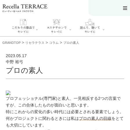
こだわりの製品で
エステサロンで
読んで、聴いて
キレイに
キレイに
キレイに
>
>
>
GRANDTOP
リセラテラス
コラム
プロの素人
2023.05.17
中野 裕弓
プロの素人
エステサロンで
こだわりの製品
読んで、聴いてキ
キレイに
でキレイに
レイに
リフティング認
SERIES#01 私た
リセラジャーナ
定者在籍サロン
ちについて
ル
を探す
SERIES#02 水へ
糖質制限レシピ
肌改善のプロが
のこだわり
一覧
いるサロンを探
プロフェッショナル(専門家)と素人、一見相反する2つの言葉で
SERIES#03 無
奥迫協子スペシ
す
添加化粧品につ
ャルコンテンツ
すが、この合体したものが面白いと思います。
リフティング認
いて
お悩みから記事
定とは？
特にこれからの変化の多い時代には必要とされる要素でしょう。
を探す
肌改善のプロと
ニキビ
日焼け
首
は？
何かプロジェクトに関わるときには私は
プロの素人の目線
をとて
のしわ
敏感肌
た
も大切にしています。
るみ
シミ