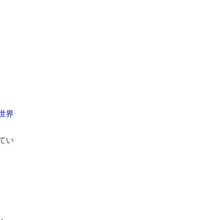
世界
てい
・。