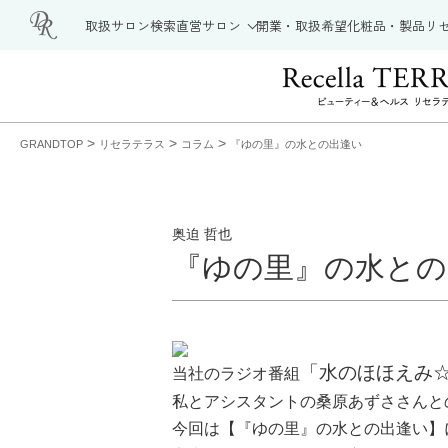
取扱サロン検索
直営サロン
開業・取扱希望
化粧品・製品
リ
>
>
>
GRANDTOP
リセラテラス
コラム
『ゆの里』の水との出逢い
奥迫 哲也
『ゆの里』の水との
「水のほほえみ
当社のラジオ番組
私とアシスタントの桑原あずささんと
今回は【『ゆの里』の水との出逢い】