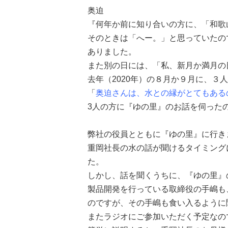
奥迫
『
何年か前に知り合いの方に、「和歌
そのときは「
へー。
」と思っていたの
ありました。
また別の日には、「
私、新月か満月の
去年（2020年）の
８月か９月に、３人
「
奥迫さんは、水との縁がとてもある
3人の方に『ゆの里』のお話を伺った
弊社の役員とともに
『ゆの里』に行き
重岡社長の水の話が聞けるタイミング
た。
しかし、話を聞くうちに、
『ゆの里』
製品開発を行っている
取締役の手嶋も
のですが、その手嶋も食い入るように
またラジオにご参加いただく予定なの