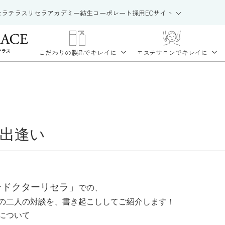
セラテラス
リセラアカデミー
紡生
コーポレート
採用
ECサイト
こだわりの製品で
キレイに
エステサロンで
キレイに
出逢い
☆ドクターリセラ」
での、
の二人の対談を、書き起こししてご紹介します！
について