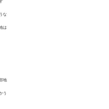
す
うな
地は
部地
かう