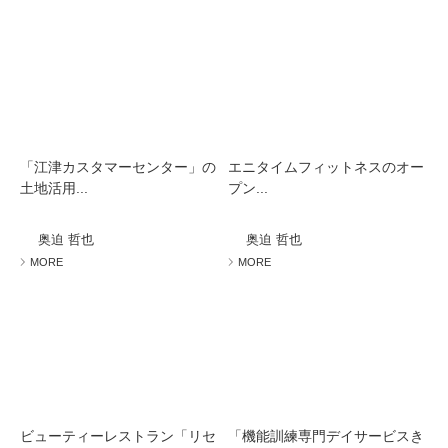
「江津カスタマーセンター」の
エニタイムフィットネスのオー
土地活用...
プン...
奥迫 哲也
奥迫 哲也
MORE
MORE
ビューティーレストラン「リセ
「機能訓練専門デイサービスき