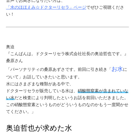
ミューズへの伝
音声でお聞きになりたい方は、
言
「水のほほえみ☆ドクターリセラ」ページ
でぜひご視聴くださ
コラム
い！
奥迫
『こんばんは。ドクターリセラ株式会社社長の奥迫哲也です。』
桑原さん
お水
「パーソナリティの桑原あずさです。前回に引き続き「
に
ついて」
お話していきたいと思います。
水にはさまざまな種類がある中で、
ドクターリセラが販売している水は、
硝酸態窒素が含まれていな
い水
だと検査により判明したというお話を前回いただきました。
この硝酸態窒素というものがどういうものなのかもう一度聞かせ
てください。
」
奥迫哲也が求めた水