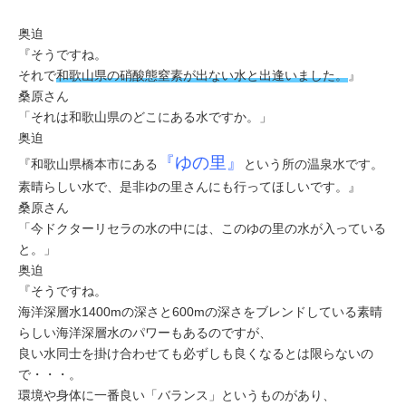
奥迫
『そうですね。
それで
和歌山県の硝酸態窒素が出ない水と出逢いました。
』
桑原さん
「それは和歌山県のどこにある水ですか。」
奥迫
『
ゆの里』
『和歌山県橋本市にある
という所の温泉水です。
素晴らしい水で、是非ゆの里さんにも行ってほしいです。』
桑原さん
「今ドクターリセラの水の中には、このゆの里の水が入っている
と。」
奥迫
『そうですね。
海洋深層水1400mの深さと600mの深さをブレンドしている
素晴
らしい海洋深層水のパワーもあるのですが、
良い水同士を掛け合わせても必ずしも良くなるとは限らないの
で・・・。
環境や身体に一番良い「バランス」というものがあり
、