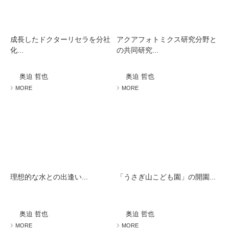
成長したドクターリセラを分社
アクアフォトミクス研究分野と
化...
の共同研究...
奥迫 哲也
奥迫 哲也
MORE
MORE
理想的な水との出逢い...
「うさぎ山こども園」の開園...
奥迫 哲也
奥迫 哲也
MORE
MORE