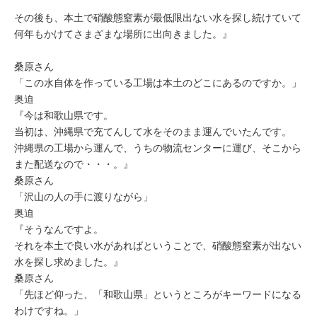
その後も、本土で硝酸態窒素が最低限出ない水を探し続けていて
何年もかけてさまざまな場所に出向きました。』
桑原さん
「この水自体を作っている工場は本土のどこにあるのですか。」
奥迫
『今は和歌山県です。
当初は、沖縄県で充てんして水をそのまま運んでいたんです。
沖縄県の工場から運んで、うちの物流センターに運び、そこから
また配送なので・・・。』
桑原さん
「沢山の人の手に渡りながら」
奥迫
『そうなんですよ。
それを本土で良い水があればということで、硝酸態窒素が出ない
水を探し求めました。
』
桑原さん
「先ほど仰った、「和歌山県」というところがキーワードになる
わけですね。」