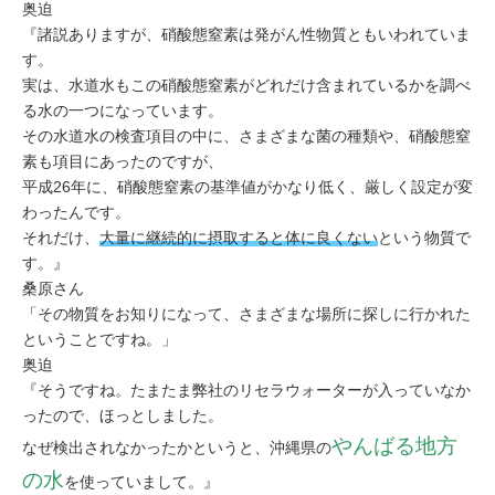
奥迫
『諸説ありますが、硝酸態窒素は発がん性物質ともいわれていま
す。
実は、
水道水もこの硝酸態窒素がどれだけ含まれているかを調べ
る水の一つになっています。
その水道水の検査項目の中に、さまざまな菌の種類や、硝酸態窒
素も項目にあったのですが、
平成26年に、硝酸態窒素の
基準値が
かなり低く、厳しく設定が変
わったんです。
それだけ、
大量に継続的に摂取すると体に良くない
という
物質で
す。』
桑原さん
「その物質をお知りになって、さまざまな場所に探しに行かれた
ということですね。
」
奥迫
『そうですね。たまたま弊社のリセラウォーターが入っていなか
ったので、
ほっとしました。
やんばる地方
なぜ検出されなかったかというと、
沖縄県の
の水
を使っていまして。』