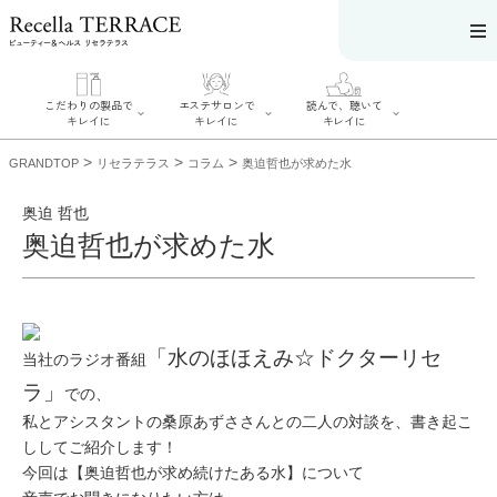
こだわりの製品で
エステサロンで
読んで、聴いて
キレイに
キレイに
キレイに
>
>
>
GRANDTOP
リセラテラス
コラム
奥迫哲也が求めた水
奥迫 哲也
奥迫哲也が求めた水
エステサロンで
こだわりの製品
読んで、聴いてキ
キレイに
でキレイに
レイに
リフティング認
SERIES#01 私た
リセラジャーナ
定者在籍サロン
ちについて
ル
を探す
SERIES#02 水へ
糖質制限レシピ
「水のほほえみ☆ドクターリセ
肌改善のプロが
当社のラジオ番組
のこだわり
一覧
いるサロンを探
SERIES#03 無
奥迫協子スペシ
す
ラ」
での、
添加化粧品につ
ャルコンテンツ
リフティング認
いて
お悩みから記事
定とは？
私とアシスタントの桑原あずささんとの二人の対談を、書き起こ
を探す
肌改善のプロと
ニキビ
日焼け
首
ししてご紹介します！
は？
のしわ
敏感肌
た
今回は【奥迫哲也が求め続けたある水】について
るみ
シミ