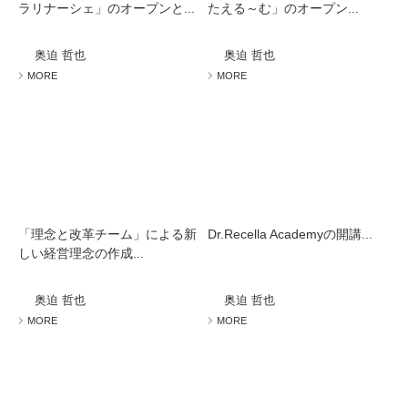
ラリナーシェ」のオープンと...
たえる～む」のオープン...
奥迫 哲也
奥迫 哲也
MORE
MORE
「理念と改革チーム」による新
Dr.Recella Academyの開講...
しい経営理念の作成...
奥迫 哲也
奥迫 哲也
MORE
MORE