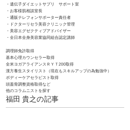
・遺伝子ダイエットサプリ サポート室
・お客様肌相談室長
・通販テレフォンサポーター責任者
・ドクターリセラ美容クリニック管理
・美容エグゼクティブアドバイザー
・全日本全身美容業協同組合認定講師
調理師免許取得
基本心理カウンセラー取得
全米ヨガアライアンスＲＹＴ200取得
漢方養生スタイリスト（現在もスキルアップの為勉強中）
ボディーケアセラピスト取得
頭蓋骨調整資格取得など
他のコラムニストを探す
福田 貴之の記事