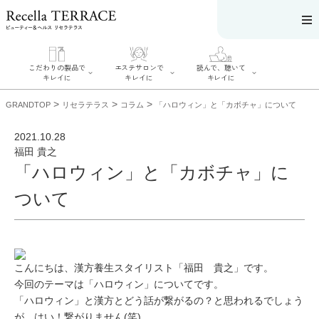
こだわりの製品で
エステサロンで
読んで、聴いて
キレイに
キレイに
キレイに
>
>
>
GRANDTOP
リセラテラス
コラム
「ハロウィン」と「カボチャ」について
2021.10.28
福田 貴之
「ハロウィン」と「カボチャ」に
エステサロンで
こだわりの製品
読んで、聴いてキ
キレイに
でキレイに
レイに
ついて
リフティング認
SERIES#01 私た
リセラジャーナ
定者在籍サロン
ちについて
ル
を探す
SERIES#02 水へ
糖質制限レシピ
肌改善のプロが
のこだわり
一覧
いるサロンを探
SERIES#03 無
奥迫協子スペシ
す
添加化粧品につ
ャルコンテンツ
リフティング認
いて
お悩みから記事
こんにちは、漢方養生スタイリスト「福田 貴之」です。
定とは？
を探す
肌改善のプロと
今回のテーマは「ハロウィン」についてです。
ニキビ
日焼け
首
は？
のしわ
敏感肌
た
「ハロウィン」と漢方とどう話が繋がるの？と思われるでしょう
るみ
シミ
が、はい！繋がりません(笑)