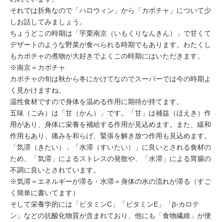
それでは折角なので「ハロウィン」から「カボチャ」について少
しお話してみましょう。
ちょうどこの時期は「芋栗南京（いもくりなんきん）」で甘くて
デザートのような野菜が食べられる時期でもあります。わたくし
もカボチャの煮物が大好きでよくこの時期にはいただきます。
※南京＝カボチャ
カボチャの旬は秋から冬にかけてなのでスーパーでは今の時期よ
く見かけますね。
温性食材ですので身体を温める作用に期待が持てます。
五味（ごみ）は「甘（かん）」です。「甘」は補益（ほえき）作
用があり、身体に栄養を補給する作用が見込めます。また、緩和
作用もあり、痛みを和らげ、緊張を解き放つ作用も見込めます。
「気滞（きたい）」「水滞（すいたい）」に良いとされる食材の
ため、「気滞」によるストレスの発散や、「水滞」による胃腸の
不調に良いとされています。
※気滞＝エネルギーが滞る・水滞＝身体の水の流れが滞る（すご
く簡単に書いてます）
そして栄養学的には「ビタミンC」「ビタミンE」「β-カロテ
ン」などの抗酸化物質が含まれており、他にも「食物繊維」が便