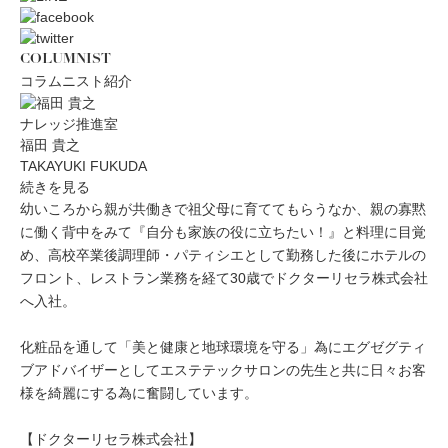
COLUMNIST
コラムニスト紹介
ナレッジ推進室
福田 貴之
TAKAYUKI FUKUDA
続きを見る
幼いころから親が共働きで祖父母に育ててもらうなか、親の寡黙
に働く背中をみて『自分も家族の役に立ちたい！』と料理に目覚
め、高校卒業後調理師・パティシエとして勤務した後にホテルの
フロント、レストラン業務を経て30歳でドクターリセラ株式会社
へ入社。
化粧品を通して「美と健康と地球環境を守る」為にエグゼグティ
ブアドバイザーとしてエステテックサロンの先生と共に日々お客
様を綺麗にする為に奮闘しています。
【ドクターリセラ株式会社】