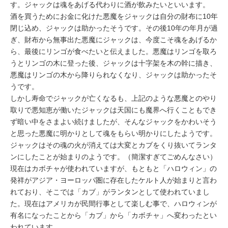
す。ジャックは魂をあげる代わりに酒が飲みたいといいます。
酒を買うためにお金に化けた悪魔をジャックは自分の財布に10年
閉じ込め、ジャックは助かったそうです。その後10年の年月が過
ぎ、財布から無事出た悪魔にジャックは、今度こそ魂をあげるか
ら、最後にリンゴが食べたいと伝えました。悪魔はリンゴを取ろ
うとリンゴの木に登った後、ジャックは十字架を木の幹に描き、
悪魔はリンゴの木から降りられなくなり、ジャックは助かったそ
うです。
しかし寿命でジャックが亡くなるも、上記のような悪魔とのやり
取りで悪知恵が働いたジャックは天国にも魔界へ行くこともでき
ず暗い中をさまよい続けましたが、そんなジャックをかわいそう
と思った悪魔に明かりとして魂をもらい明かりにしたようです。
ジャックはその魂の火が消えては大変とカブをくり抜いてランタ
ンにしたことが始まりのようです。（簡潔すぎてごめんなさい）
現在はカボチャが使われていますが、もともと「ハロウィン」の
発祥がアジア・ヨーロッパ圏に存在したケルト人が始まりと言わ
れており、そこでは「カブ」がランタンとして使われていまし
た。現在はアメリカが民間行事として楽しむ事で、ハロウィンが
有名になったことから「カブ」から「カボチャ」へ変わったとい
われています。