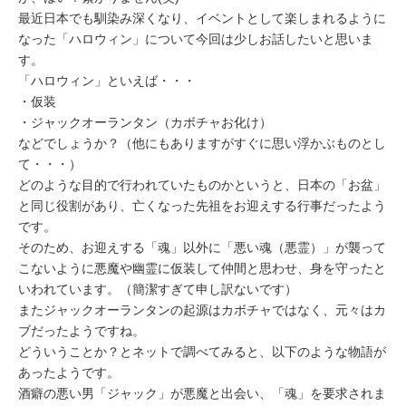
ミューズへの伝
言
最近日本でも馴染み深くなり、イベントとして楽しまれるように
コラム
なった「ハロウィン」について今回は少しお話したいと思いま
す。
「ハロウィン」といえば・・・
・仮装
・ジャックオーランタン（カボチャお化け）
などでしょうか？（他にもありますがすぐに思い浮かぶものとし
て・・・）
どのような目的で行われていたものかというと、日本の「お盆」
と同じ役割があり、亡くなった先祖をお迎えする行事だったよう
です。
そのため、お迎えする「魂」以外に「悪い魂（悪霊）」が襲って
こないように悪魔や幽霊に仮装して仲間と思わせ、身を守ったと
いわれています。（簡潔すぎて申し訳ないです）
またジャックオーランタンの起源はカボチャではなく、元々はカ
ブだったようですね。
どういうことか？とネットで調べてみると、以下のような物語が
あったようです。
酒癖の悪い男「ジャック」が悪魔と出会い、「魂」を要求されま