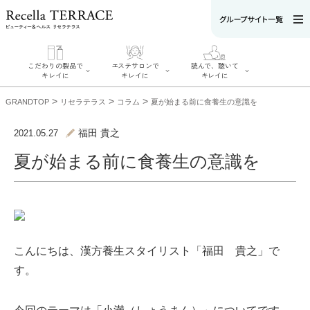
こだわりの製品で
エステサロンで
読んで、聴いて
キレイに
キレイに
キレイに
>
>
>
GRANDTOP
リセラテラス
コラム
夏が始まる前に食養生の意識を
福田 貴之
2021.05.27
夏が始まる前に食養生の意識を
エステサロンで
こだわりの製品
読んで、聴いてキ
キレイに
でキレイに
レイに
リフティング認
SERIES#01 私た
リセラジャーナ
定者在籍サロン
ちについて
ル
を探す
SERIES#02 水へ
糖質制限レシピ
肌改善のプロが
のこだわり
一覧
いるサロンを探
SERIES#03 無
奥迫協子スペシ
す
添加化粧品につ
ャルコンテンツ
こんにちは、漢方養生スタイリスト「福田 貴之」で
リフティング認
いて
お悩みから記事
定とは？
を探す
す。
肌改善のプロと
ニキビ
日焼け
首
は？
のしわ
敏感肌
た
るみ
シミ