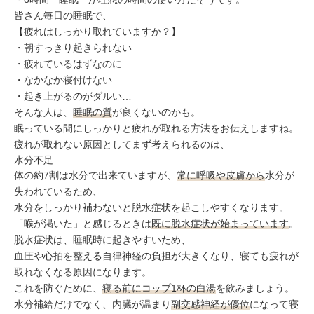
ミューズへの伝
言
皆さん毎日の睡眠で、
コラム
【疲れはしっかり取れていますか？】
・朝すっきり起きられない
・疲れているはずなのに
・なかなか寝付けない
・起き上がるのがダルい…
そんな人は、
睡眠の質
が良くないのかも。
眠っている間にしっかりと疲れが取れる方法をお伝えしますね。
疲れが取れない原因としてまず考えられるのは、
水分不足
体の約7割は水分で出来ていますが、
常に呼吸や皮膚から
水分が
失われているため、
水分をしっかり補わないと脱水症状を起こしやすくなります。
「喉が渇いた」と感じるときは
既に脱水症状が始まっています
。
脱水症状は、睡眠時に起きやすいため、
血圧や心拍を整える自律神経の負担が大きくなり、寝ても疲れが
取れなくなる原因になります。
これを防ぐために、
寝る前にコップ1杯の白湯
を飲みましょう。
水分補給だけでなく、内臓が温まり
副交感神経が優位
になって寝