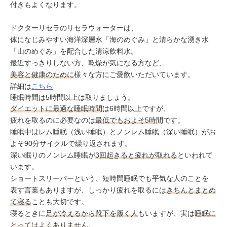
付きもよくなります。
ドクターリセラのリセラウォーターは、
体になじみやすい海洋深層水「海のめぐみ」と清らかな湧き水
「山のめぐみ」を配合した清涼飲料水。
最近すっきりしない方、乾燥が気になる方など、
美容と健康のために
様々な方にご愛飲いただいています。
詳細は
こちら
睡眠時間は5時間以上は取りましょう。
ダイエットに最適な睡眠時間
は6時間以上ですが、
疲れを取るのに必要なのは
最低でもおよそ5時間
です。
睡眠中はレム睡眠（浅い睡眠）とノンレム睡眠（深い睡眠）がお
よそ90分サイクルで繰り返されます。
深い眠りのノンレム睡眠が
3回起きると疲れが取れる
といわれて
います。
ショートスリーパーという、短時間睡眠でも平気な人のことを
表す言葉もありますが、しっかり疲れを取るには
きちんとまとめ
て寝る
ことも大切です。
寝るときに
足が冷えるから靴下を履く人
もいますが、実は
睡眠に
とってはよくありません
。