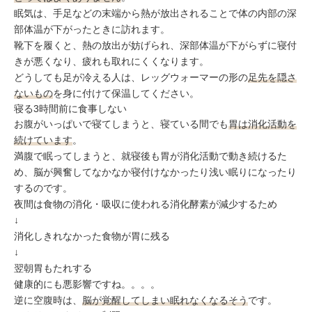
眠気は、手足などの末端から熱が放出されることで体の内部の深
部体温が下がったときに訪れます。
靴下を履くと、熱の放出が妨げられ、深部体温が下がらずに寝付
きが悪くなり、疲れも取れにくくなります。
どうしても足が冷える人は、レッグウォーマーの形の
足先を隠さ
ないもの
を身に付けて保温してください。
寝る3時間前に食事しない
お腹がいっぱいで寝てしまうと、寝ている間でも
胃は消化活動を
続けています
。
満腹で眠ってしまうと、就寝後も胃が消化活動で動き続けるた
め、脳が興奮してなかなか寝付けなかったり浅い眠りになったり
するのです。
夜間は食物の消化・吸収に使われる消化酵素が減少するため
↓
消化しきれなかった食物が胃に残る
↓
翌朝胃もたれする
健康的にも悪影響ですね。。。。
逆に空腹時は、
脳が覚醒してしまい眠れなくなるそう
です。