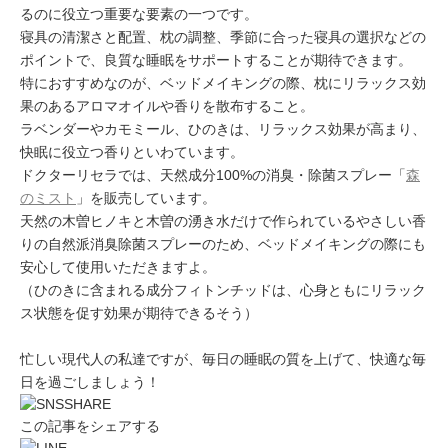
るのに役立つ重要な要素の一つです。
寝具の清潔さと配置、枕の調整、季節に合った寝具の選択などの
ポイントで、良質な睡眠をサポートすることが期待できます。
特におすすめなのが、ベッドメイキングの際、枕にリラックス効
果のあるアロマオイルや香りを散布すること。
ラベンダーやカモミール、ひのきは、リラックス効果が高まり、
快眠に役立つ香りといわています。
ドクターリセラでは、天然成分100%の消臭・除菌スプレー「
森
のミスト
」を販売しています。
天然の木曽ヒノキと木曽の湧き水だけで作られているやさしい香
りの自然派消臭除菌スプレーのため、ベッドメイキングの際にも
安心して使用いただきますよ。
（ひのきに含まれる成分フィトンチッドは、心身ともにリラック
ス状態を促す効果が期待できるそう）
忙しい現代人の私達ですが、毎日の睡眠の質を上げて、快適な毎
日を過ごしましょう！
この記事をシェアする