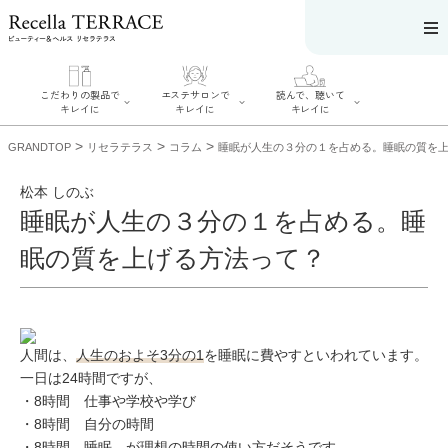
こだわりの製品で
エステサロンで
読んで、聴いて
キレイに
キレイに
キレイに
>
>
>
GRANDTOP
リセラテラス
コラム
睡眠が人生の３分の１を占める。睡眠の質を
松本 しのぶ
睡眠が人生の３分の１を占める。睡
エステサロンで
こだわりの製品
読んで、聴いてキ
眠の質を上げる方法って？
キレイに
でキレイに
レイに
リフティング認
SERIES#01 私た
リセラジャーナ
定者在籍サロン
ちについて
ル
を探す
SERIES#02 水へ
糖質制限レシピ
肌改善のプロが
のこだわり
一覧
いるサロンを探
SERIES#03 無
奥迫協子スペシ
す
人間は、
人生のおよそ3分の1
を睡眠に費やすといわれています。
添加化粧品につ
ャルコンテンツ
リフティング認
いて
お悩みから記事
一日は24時間ですが、
定とは？
を探す
肌改善のプロと
・8時間 仕事や学校や学び
ニキビ
日焼け
首
は？
のしわ
敏感肌
た
・8時間 自分の時間
るみ
シミ
・8時間 睡眠 が理想の時間の使い方だそうです。