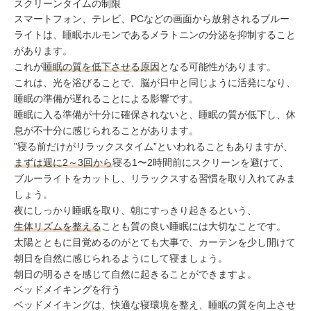
スクリーンタイムの制限
スマートフォン、テレビ、PCなどの画面から放射されるブルー
ライトは、睡眠ホルモンであるメラトニンの分泌を抑制すること
があります。
これが
睡眠の質を低下させる原因
となる可能性があります。
これは、光を浴びることで、脳が日中と同じように活発になり、
睡眠の準備が遅れることによる影響です。
睡眠に入る準備が十分に確保されないと、睡眠の質が低下し、休
息が不十分に感じられることがあります。
”寝る前だけがリラックスタイム”といわれることもありますが、
まずは週に2～3回から
寝る1〜2時間前にスクリーンを避けて、
ブルーライトをカットし、リラックスする習慣を取り入れてみま
しょう。
夜にしっかり睡眠を取り、朝にすっきり起きるという、
生体リズムを整える
ことも質の良い睡眠には大切なことです。
太陽とともに目覚めるのがとても大事で、カーテンを少し開けて
朝日を自然に感じられるようにして寝ましょう。
朝日の明るさを感じて自然に起きることができますよ。
ベッドメイキングを行う
ベッドメイキングは、快適な寝環境を整え、睡眠の質を向上させ