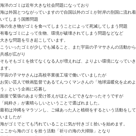
海洋のゴミは近年大きな社会問題になっており
海は外国とつながっていますので自国以外のゴミが対岸の別国に流れ着
いてしまう国際問題
海の生き物がゴミを食べてしまうことによって死滅してしまう問題
有毒なゴミによって生物、環境が破壊されてしまう問題などなど
大きな問題を引き起こしています。
こういったゴミが少しでも減ること、また宇宙の子マサさんの活動から
共感が広がり
そもそもゴミを捨てなくなる人が増えれば、よりよい環境になっていき
ます。
宇宙の子マサさんは高校卒業後工場で働いていましたが
お笑い芸人で映画監督であるてんつくマンさんの「地球温暖化を止めよ
う」という企画に応募し
面接で緊張のあまり受け答えがほとんどできなかったそうですが
「純粋さ」が素晴らしいということで選ばれました。
最初は沖縄をマラソンし、ご縁あった人と植樹をするという活動をして
いましたが
海がゴミでとても汚れていることに気が付きゴミ拾いを始めます。
ここから海のゴミを拾う活動「祈りの海の大掃除」となり