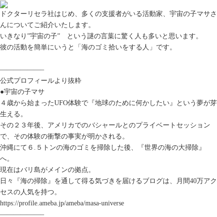
ドクターリセラ社はじめ、多くの支援者がいる活動家、宇宙の子マサさ
んについてご紹介いたします。
いきなり”宇宙の子” という謎の言葉に驚く人も多いと思います。
彼の活動を簡単にいうと「海のゴミ拾いをする人」です。
——————–
公式プロフィールより抜粋
●宇宙の子マサ
４歳から始まったUFO体験で『地球のために何かしたい』という夢が芽
生える。
その２３年後、アメリカでのバシャールとのプライベートセッション
で、その体験の衝撃の事実が明かされる。
沖縄にて６.５トンの海のゴミを掃除した後、『世界の海の大掃除』
へ。
現在はバリ島がメインの拠点。
日々『海の掃除』を通して得る気づきを届けるブログは、月間40万アク
セスの人気を持つ。
https://profile.ameba.jp/ameba/masa-universe
——————–