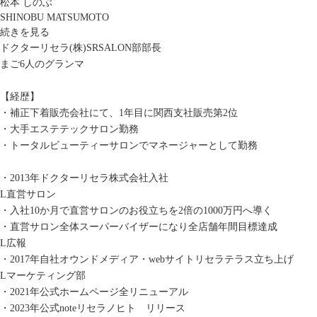
松本 しのぶ
SHINOBU MATSUMOTO
続きを見る
ドクターリセラ(株)SRSALON部部長
まご6人のグランマ
【経歴】
・補正下着販売会社にて、1年目に関西支社販売第2位
・大手エステテックサロン勤務
・トータルビューティーサロンでマネージャーとして勤務
・2013年ドクターリセラ株式会社入社
L直営サロン
・入社10か月で直営サロンのお役立ちを2倍の1000万円へ導く
・直営サロン全体スーパーバイザーになり全店舗年間目標達成
L広報
・2017年自社オウンドメディア・webサイトリセラテラス立ち上げ
Lマーケティング部
・2021年公式ホームページ全リニューアル
・2023年公式noteリセラノヒト リリース