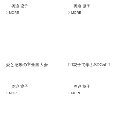
奥迫 協子
奥迫 協子
MORE
MORE
愛と感動の💐全国大会...
🧚‍♀️親子で学ぶSDGs🧚‍♀️...
奥迫 協子
奥迫 協子
MORE
MORE