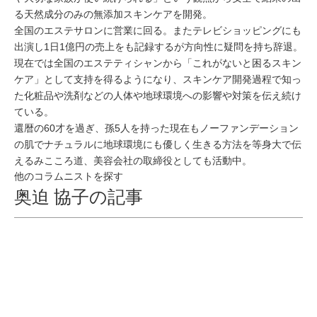
る天然成分のみの無添加スキンケアを開発。
全国のエステサロンに営業に回る。またテレビショッピングにも
出演し1日1億円の売上をも記録するが方向性に疑問を持ち辞退。
現在では全国のエステティシャンから「これがないと困るスキン
ケア」として支持を得るようになり、スキンケア開発過程で知っ
た化粧品や洗剤などの人体や地球環境への影響や対策を伝え続け
ている。
還暦の60才を過ぎ、孫5人を持った現在もノーファンデーション
の肌でナチュラルに地球環境にも優しく生きる方法を等身大で伝
えるみこころ道、美容会社の取締役としても活動中。
他のコラムニストを探す
奥迫 協子の記事