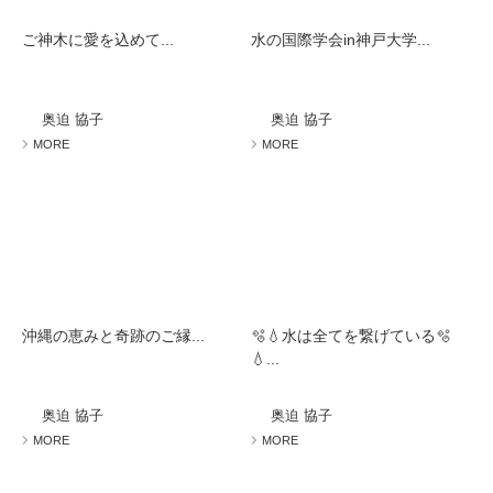
ご神木に愛を込めて...
水の国際学会in神戸大学...
奥迫 協子
奥迫 協子
MORE
MORE
沖縄の恵みと奇跡のご縁...
🫧💧水は全てを繋げている🫧
💧...
奥迫 協子
奥迫 協子
MORE
MORE