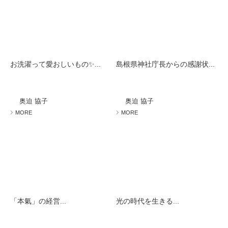
お洗濯って愛おしいもの✨...
島根県神社庁長からの感謝状...
奥迫 協子
奥迫 協子
MORE
MORE
「本氣」の経営...
光の時代を生きる...