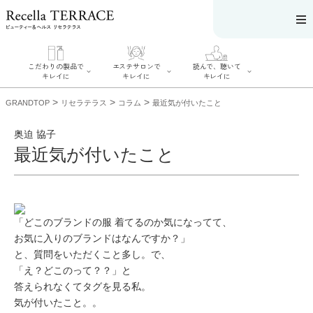
こだわりの製品で
エステサロンで
読んで、聴いて
キレイに
キレイに
キレイに
>
>
>
GRANDTOP
リセラテラス
コラム
最近気が付いたこと
奥迫 協子
最近気が付いたこと
エステサロンで
こだわりの製品
読んで、聴いてキ
キレイに
でキレイに
レイに
リフティング認
SERIES#01 私た
リセラジャーナ
定者在籍サロン
ちについて
ル
を探す
SERIES#02 水へ
糖質制限レシピ
「どこのブランドの服 着てるのか気になってて、
肌改善のプロが
のこだわり
一覧
いるサロンを探
お気に入りのブランドはなんですか？」
SERIES#03 無
奥迫協子スペシ
す
添加化粧品につ
ャルコンテンツ
と、質問をいただくこと多し。で、
リフティング認
いて
お悩みから記事
定とは？
「え？どこのって？？」と
を探す
肌改善のプロと
ニキビ
日焼け
首
は？
答えられなくてタグを見る私。
のしわ
敏感肌
た
るみ
シミ
気が付いたこと。。