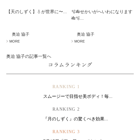
【天のしずく】💧が世界に〜...
🫧🎋せかいがへいわになります
🎋🫧...
奥迫 協子
奥迫 協子
MORE
MORE
奥迫 協子の記事一覧へ
コラムランキング
RANKING 1
スムージーで目指せ美ボディ！毎...
RANKING 2
『月のしずく』の驚くべき効果...
RANKING 3