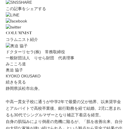
この記事をシェアする
COLUMNIST
コラムニスト紹介
ドクターリセラ(株) 常務取締役
一般財団法人 りせら財団 代表理事
みこころ道
奥迫 協子
KYOKO OKUSAKO
続きを見る
静岡県浜松市出身。
中高一貫女子校に通うが中学2年で最愛の父が他界、以来奨学金
とアルバイトで高校卒業後、銀行勤務を経て結婚、2児に恵まれ
るも30代でシングルマザーとなり補正下着店を経営。
自身の肌悩みにより倒産の危機に陥るが、「肌を改善出来、自分
や大切な家族が使い続けられる」という観点から安全で結果の出