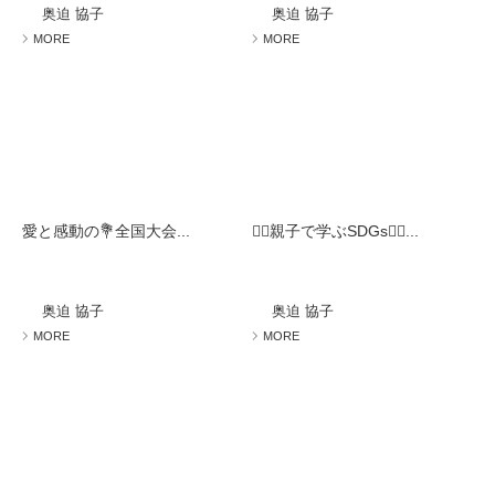
奥迫 協子
奥迫 協子
MORE
MORE
愛と感動の💐全国大会...
🧚‍♀️親子で学ぶSDGs🧚‍♀️...
奥迫 協子
奥迫 協子
MORE
MORE