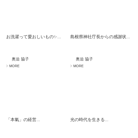
お洗濯って愛おしいもの✨...
島根県神社庁長からの感謝状...
奥迫 協子
奥迫 協子
MORE
MORE
「本氣」の経営...
光の時代を生きる...