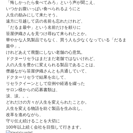
「悔しかったら食べてみろ」という声が聞こえ、
いつかお腹いっぱい食べられるようにと
人生の励みにして来たそう。
遠方に引越して店の名前も忘れたけれど、
「だるま最中」という名前だけを頼りに
笹屋伊織さんを見つけ尋ねて来られたとか。
華やかな人気製品でもなく、買う人も少なくなっている「だるま
最中」。
けれどあえて廃盤にしない老舗の心意気。
ドクターリセラはまだまだ老舗ではないけれど、
人の人生を豊かに変えられる製品であることは、
僭越ながら笹屋伊織さんとも共通していて、
ドクターリセラで結果を出して、
リセラクイーンとして症例や経過を綴った
サロン様からの応募書類は、
涙、涙。。。
どれだけの方々が人生を変えられたことか。
人生を変える物語を紡ぐ製品を生み出し、
改革を進めながら、
守り伝え続けることを大切に
100年以上続く会社を目指して行きます。