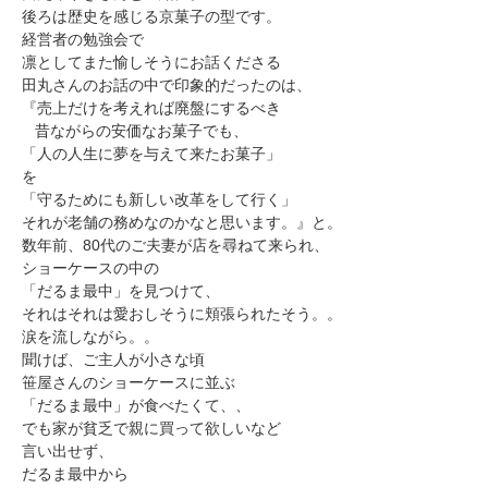
後ろは歴史を感じる京菓子の型です。
経営者の勉強会で
凛としてまた愉しそうにお話くださる
田丸さんのお話の中で印象的だったのは、
『売上だけを考えれば廃盤にするべき
昔ながらの安価なお菓子でも、
「人の人生に夢を与えて来たお菓子」
を
「守るためにも新しい改革をして行く」
それが老舗の務めなのかなと思います。』と。
数年前、80代のご夫妻が店を尋ねて来られ、
ショーケースの中の
「だるま最中」を見つけて、
それはそれは愛おしそうに頬張られたそう。。
涙を流しながら。。
聞けば、ご主人が小さな頃
笹屋さんのショーケースに並ぶ
「だるま最中」が食べたくて、、
でも家が貧乏で親に買って欲しいなど
言い出せず、
だるま最中から