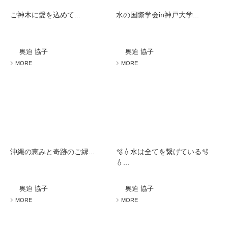
ご神木に愛を込めて...
水の国際学会in神戸大学...
奥迫 協子
奥迫 協子
MORE
MORE
沖縄の恵みと奇跡のご縁...
🫧💧水は全てを繋げている🫧
💧...
奥迫 協子
奥迫 協子
MORE
MORE