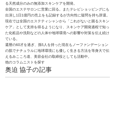
る天然成分のみの無添加スキンケアを開発。
全国のエステサロンに営業に回る。またテレビショッピングにも
出演し1日1億円の売上をも記録するが方向性に疑問を持ち辞退。
現在では全国のエステティシャンから「これがないと困るスキン
ケア」として支持を得るようになり、スキンケア開発過程で知っ
た化粧品や洗剤などの人体や地球環境への影響や対策を伝え続け
ている。
還暦の60才を過ぎ、孫5人を持った現在もノーファンデーション
の肌でナチュラルに地球環境にも優しく生きる方法を等身大で伝
えるみこころ道、美容会社の取締役としても活動中。
他のコラムニストを探す
奥迫 協子の記事