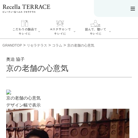
こだわりの製品で
エステサロンで
読んで、聴いて
キレイに
キレイに
キレイに
>
>
>
GRANDTOP
リセラテラス
コラム
京の老舗の心意気
奥迫 協子
京の老舗の心意気
エステサロンで
こだわりの製品
読んで、聴いてキ
キレイに
でキレイに
レイに
リフティング認
SERIES#01 私た
リセラジャーナ
定者在籍サロン
ちについて
ル
を探す
SERIES#02 水へ
糖質制限レシピ
京の老舗の心意気
肌改善のプロが
のこだわり
一覧
いるサロンを探
デザイン幅で表示
SERIES#03 無
奥迫協子スペシ
す
添加化粧品につ
ャルコンテンツ
リフティング認
いて
お悩みから記事
定とは？
を探す
肌改善のプロと
ニキビ
日焼け
首
は？
のしわ
敏感肌
た
るみ
シミ