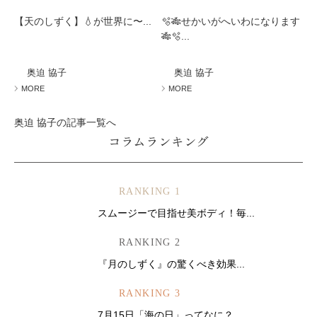
【天のしずく】💧が世界に〜...
🫧🎋せかいがへいわになります
🎋🫧...
奥迫 協子
奥迫 協子
MORE
MORE
奥迫 協子の記事一覧へ
コラムランキング
RANKING 1
スムージーで目指せ美ボディ！毎...
RANKING 2
『月のしずく』の驚くべき効果...
RANKING 3
7月15日「海の日」ってなに？...