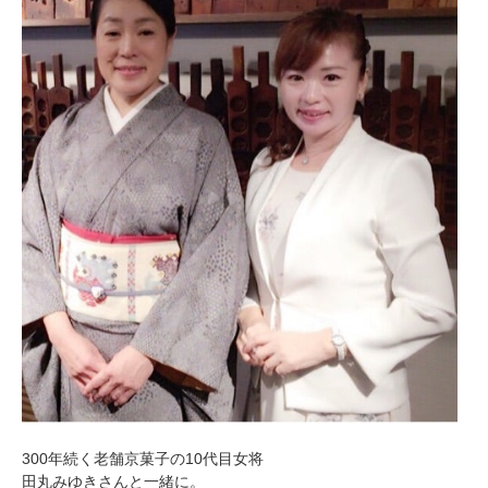
ミューズへの伝
言
コラム
300年続く老舗京菓子の10代目女将
田丸みゆきさんと一緒に。