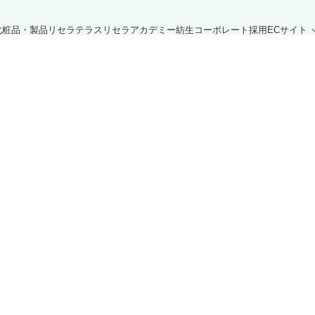
化粧品・製品
リセラテラス
リセラアカデミー
紡生
コーポレート
採用
ECサイト