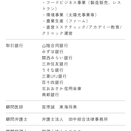
・フードビジネス事業（製造販売、レス
トラン）
・環境事業（太陽光事業等）
・農業生産（ファーム）
・直営エステティック/アカデミー教育/
クリニック運営
取引銀行
山陰合同銀行
みずほ銀行
関西みらい銀行
三井住友銀行
りそな銀行
三菱UFJ銀行
百十四銀行
北おおさか信用金庫
南都銀行
顧問医師
宮原誠 東海玲美
顧問弁護士
弁護士法人 田中綜合法律事務所