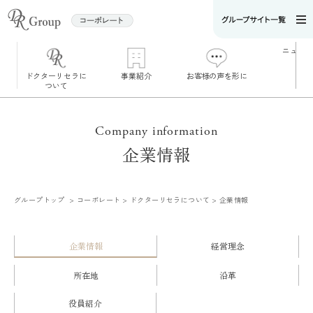
ニュース
ドクターリセラに
事業紹介
お客様の声を形に
ついて
ドクターリセラ
Company information
について
企業情報
企業情報
代表インタビュ
ー
ブランド一覧
SDGsへの取り組
み
グループトップ
コーポレート
ドクターリセラについて
企業情報
大切な［水］へ
のこだわり
企業情報
経営理念
所在地
沿革
役員紹介