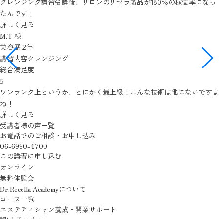
クレンジング講習受講後、サロンのリセラ製品が180％の稼働率になっ
たんです！
詳しく見る
M.T 様
美容歴 2年
講習内容
クレンジング
総合満足度
5
ワンランク上というか、とにかく最上級！こんな技術は他にないですよ
ね！
詳しく見る
受講者様の声一覧
お電話でのご相談・お申し込み
06-6990-4700
この講習に申し込む
オンライン
無料体験会
Dr.Recella Academyについて
コース一覧
エステティシャン養成・
開業サポート