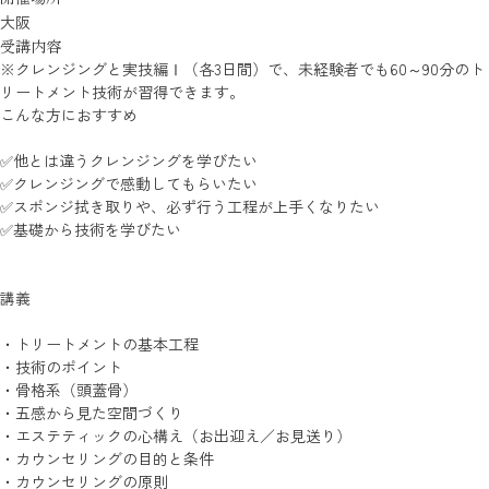
大阪
受講内容
※クレンジングと実技編Ⅰ（各3日間）で、未経験者でも60～90分のト
リートメント技術が習得できます。
こんな方におすすめ
✅他とは違うクレンジングを学びたい
✅クレンジングで感動してもらいたい
✅スポンジ拭き取りや、必ず行う工程が上手くなりたい
✅基礎から技術を学びたい
講義
・トリートメントの基本工程
・技術のポイント
・骨格系（頭蓋骨）
・五感から見た空間づくり
・エステティックの心構え（お出迎え／お見送り）
・カウンセリングの目的と条件
・カウンセリングの原則