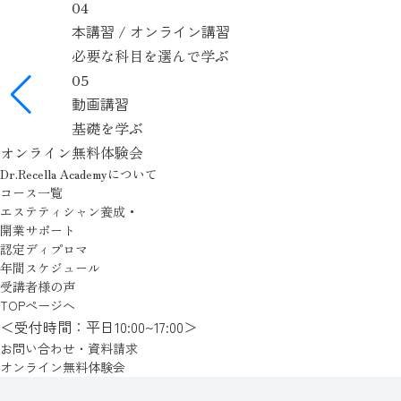
04
本講習 / オンライン講習
必要な科目を選んで学ぶ
05
動画講習
基礎を学ぶ
オンライン
無料体験会
Dr.Recella Academyについて
コース一覧
エステティシャン養成・
開業サポート
認定ディプロマ
年間スケジュール
受講者様の声
TOPぺージへ
＜受付時間：平日10:00~17:00＞
お問い合わせ
・資料請求
オンライン
無料体験会