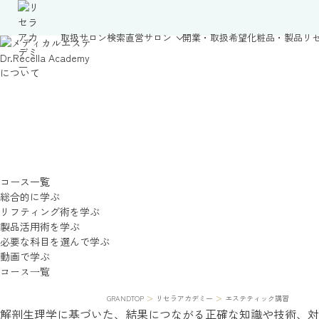
取扱サロン検索
直営サロン
開業・取扱希望
化粧品・製品
リ
Dr.Recella Academy
について
コース一覧
総合的に学ぶ
リフティング術を学ぶ
製品活用術を学ぶ
必要な科目を選んで学ぶ
動画で学ぶ
コース一覧
>
>
GRANDTOP
リセラアカデミー
エステティック講習
解剖生理学に基づいた、結果につながる
正確な知識や技術、対