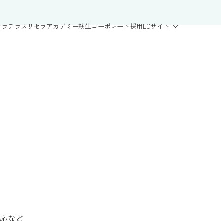
セラテラス
リセラアカデミー
紡生
コーポレート
採用
ECサイト
応など